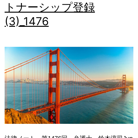
ォ
トナーシップ登録
ル
(3)_1476
ニ
ア
(1)_1486