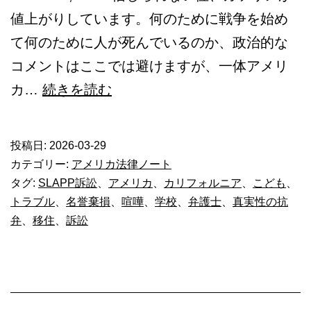
値上がりしています。何のために戦争を始め
て何のために人が死んでいるのか、政治的な
コメントはここでは避けますが、一体アメリ
米
カ…
続きを読む
国
の
投稿日:
2026-03-29
学
カテゴリー:
アメリカ法律ノート
校
タグ:
SLAPP訴訟
、
アメリカ
、
カリフォルニア
、
こども
、
トラブル
、
名誉棄損
、
喧嘩
、
学校
、
弁護士
、
真実性の抗
ト
弁
、
移住
、
訴訟
ラ
ブ
ル
と