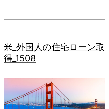
ブ
ル
と
法
的
米_外国人の住宅ローン取
防
得_1508
衛
術
(1)_1516