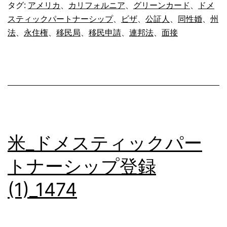
ス
タグ:
アメリカ
、
カリフォルニア
、
グリーンカード
、
ドメ
スティックパートナーシップ
、
ビザ
、
公証人
、
同性婚
、
州
テ
法
、
永住権
、
移民局
、
移民申請
、
連邦法
、
面接
ィ
ッ
ク
パ
ー
ト
米_ドメスティックパー
ナ
トナーシップ登録
ー
シ
(1)_1474
ッ
プ