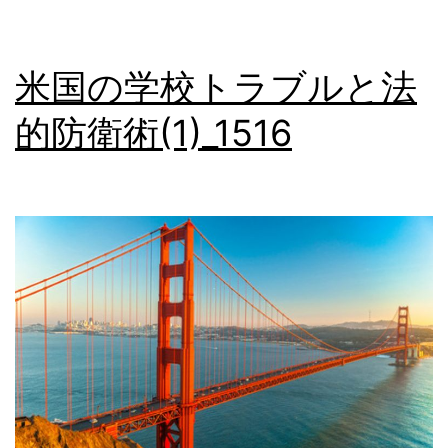
法
的
米国の学校トラブルと法
防
的防衛術(1)_1516
衛
術
(2)_1517