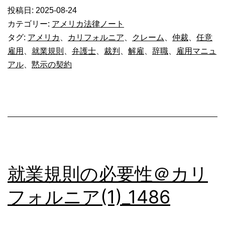
規
投稿日:
2025-08-24
則
カテゴリー:
アメリカ法律ノート
の
タグ:
アメリカ
、
カリフォルニア
、
クレーム
、
仲裁
、
任意
雇用
、
就業規則
、
弁護士
、
裁判
、
解雇
、
辞職
、
雇用マニュ
必
アル
、
黙示の契約
要
性
＠
カ
リ
フ
就業規則の必要性＠カリ
ォ
フォルニア(1)_1486
ル
ニ