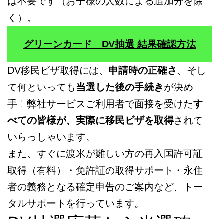
は不要です（お子様の人数による追加分を除
く）。
グリーンカード DV抽選 結果確認方法
DV移民ビザ取得には、
申請時の正確さ
、そし
て何といっても
当選した後の手続き
が決め
手！弊社サービスご利用者で面接を受けた
す
べての皆様が、実際に移民ビザを取得
されて
いらっしゃいます。
また、すぐに渡米が難しい方の再入国許可証
取得（有料）・免許証の取得サポート・永住
者の義務となる確定申告のご案内など、トー
タルサポートを行っています。