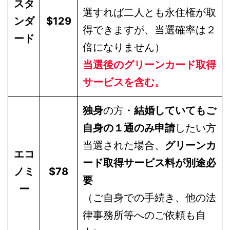
スタ
選すれば二人とも永住権が取
ンダ
$129
得できますが、当選確率は２
ード
倍になりません）
当選後のグリーンカード取得
サービスを含む。
独身
の方・
結婚していてもご
自身の１通のみ申請
したい方
当選された場合、
グリーンカ
エコ
ード取得サービス料が別途必
ノミ
$78
要
ー
（ご自身での手続き、他の法
律事務所等へのご依頼も自