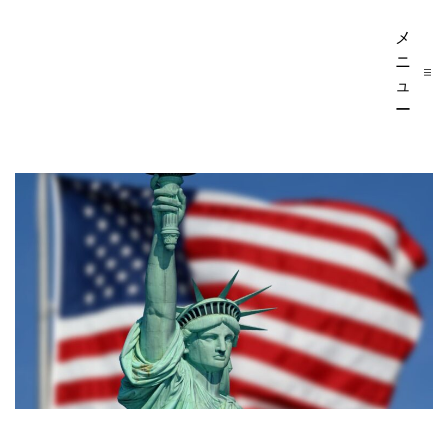
コ
ア
メ
ン
ニ
テ
ュ
メ
ー
ン
ツ
リ
へ
ス
カ
キ
ッ
移
プ
民・