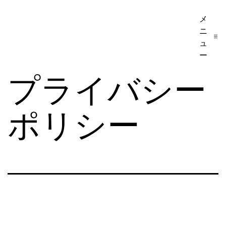
コ
メ
ア
ン
ニ
メ
テ
ュ
リ
ー
ン
カ
プライバシー
ツ
移
へ
民・
ポリシー
ス
ビ
キ
ザ
ッ
手
プ
続
き
の
日