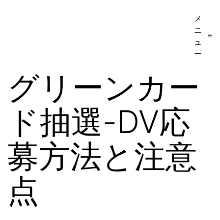
コ
メ
ア
ン
ニ
メ
テ
ュ
リ
ー
ン
カ
グリーンカー
ツ
移
へ
民・
ド抽選-DV応
ス
ビ
キ
ザ
ッ
募方法と注意
手
プ
続
点
き
の
日