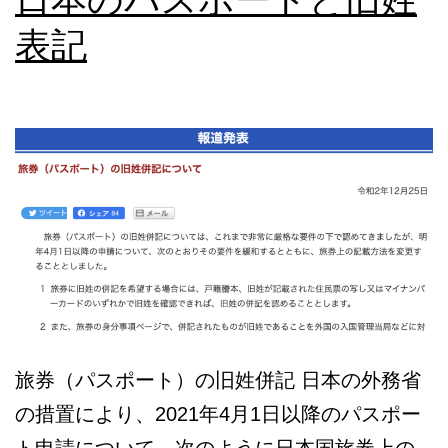
ポ
表記
ー
ト
お
支
払
い
Payment
旅券（パスポート）の旧姓併記 日本の外務省
の措置により、2021年4月1日以降のパスポー
ト申請について、次のように日本国旅券上の