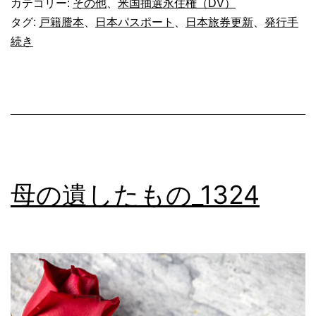
カテゴリー:
その他
、
米国抽選永住権（DV）
ポ
タグ:
戸籍謄本
、
日本パスポート
、
日本旅券更新
、
発行手
続き
ー
ト
の
発
行
手
母の遺したもの_1324
続
き
変
更