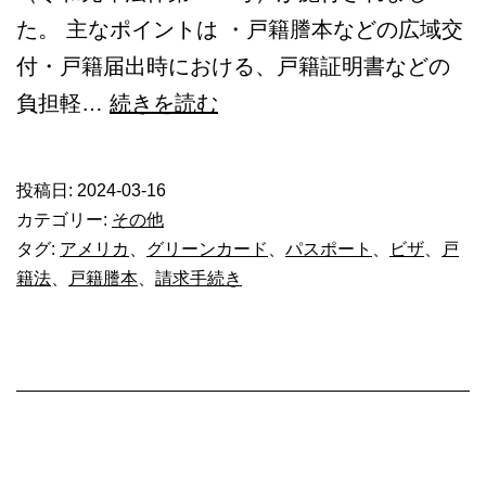
た。 主なポイントは ・戸籍謄本などの広域交
付・戸籍届出時における、戸籍証明書などの
戸
負担軽…
続きを読む
籍
取
投稿日:
2024-03-16
得
カテゴリー:
その他
が
タグ:
アメリカ
、
グリーンカード
、
パスポート
、
ビザ
、
戸
籍法
、
戸籍謄本
、
請求手続き
最
寄
り
の
窓
口