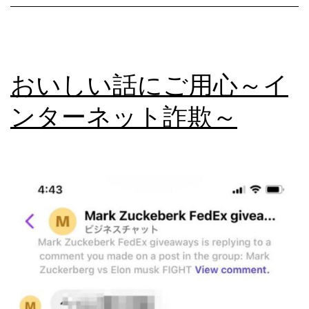
が
リ
ニ
おいしい話にご用心～イ
ュ
ー
ンターネット詐欺～
ア
ル!