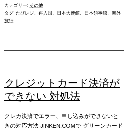
ら
カテゴリー:
その他
現
タグ:
たびレジ
、
再入国
、
日本大使館
、
日本領事館
、
海外
旅行
地
大
使
館/
領
事
クレジットカード決済が
館-
ス
できない 対処法
ー
ダ
クレカ決済でエラー、申し込みができないと
ン
きの対応方法 JINKEN.COMで グリーンカード