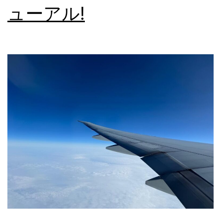
ューアル!
本
語
相
談