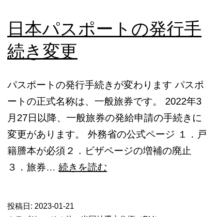
が
日本パスポートの発行手
で
き
続き変更
な
い
パスポートの発行手続きが変わります パスポ
対
ートの正式名称は、一般旅券です。 2022年3
処
月27日以降、一般旅券の発給申請の手続きに
法
変更があります。 外務省の公式ページ １．戸
籍謄本が必須２．ビザページの増補の廃止
日
３．旅券…
続きを読む
本
パ
投稿日:
2023-01-21
ス