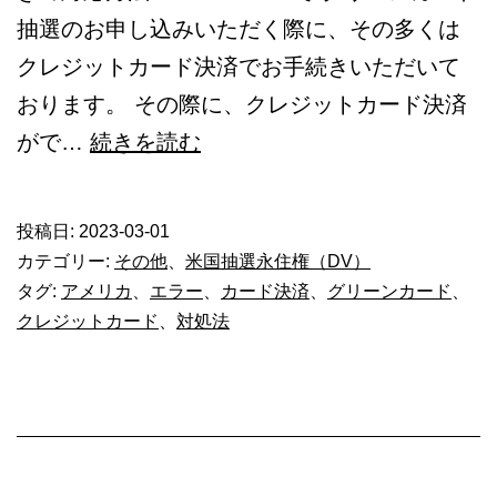
か
抽選のお申し込みいただく際に、その多くは
ら
クレジットカード決済でお手続きいただいて
の
おります。 その際に、クレジットカード決済
退
ク
がで…
続きを読む
避
レ
ジ
投稿日:
2023-03-01
ッ
カテゴリー:
その他
、
米国抽選永住権（DV）
ト
タグ:
アメリカ
、
エラー
、
カード決済
、
グリーンカード
、
クレジットカード
、
対処法
カ
ー
ド
決
済