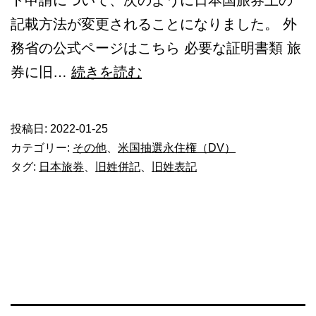
記載方法が変更されることになりました。 外
務省の公式ページはこちら 必要な証明書類 旅
日
券に旧…
続きを読む
本
の
投稿日:
2022-01-25
パ
カテゴリー:
その他
、
米国抽選永住権（DV）
ス
タグ:
日本旅券
、
旧姓併記
、
旧姓表記
ポ
ー
ト
と
旧
姓