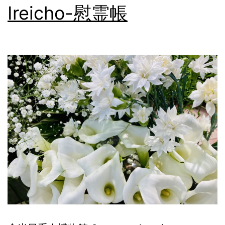
Ireicho-慰霊帳
で
も