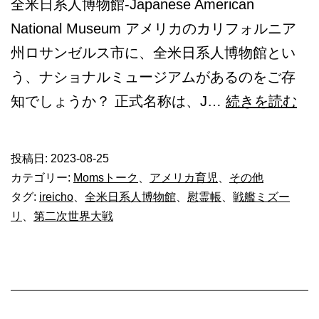
全米日系人博物館-Japanese American
National Museum アメリカのカリフォルニア
州ロサンゼルス市に、全米日系人博物館とい
う、ナショナルミュージアムがあるのをご存
Ire
知でしょうか？ 正式名称は、J…
続きを読む
慰
霊
投稿日:
2023-08-25
帳
カテゴリー:
Momsトーク
、
アメリカ育児
、
その他
タグ:
ireicho
、
全米日系人博物館
、
慰霊帳
、
戦艦ミズー
リ
、
第二次世界大戦