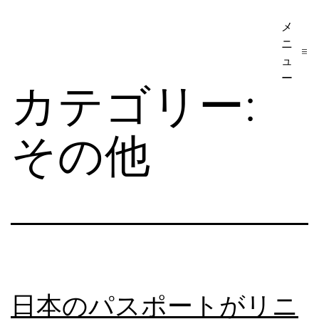
コ
メ
ア
ン
ニ
メ
テ
ュ
リ
ー
ン
カテゴリー:
カ
ツ
移
へ
その他
民・
ス
ビ
キ
ザ
ッ
手
プ
続
き
の
日本のパスポートがリニ
日