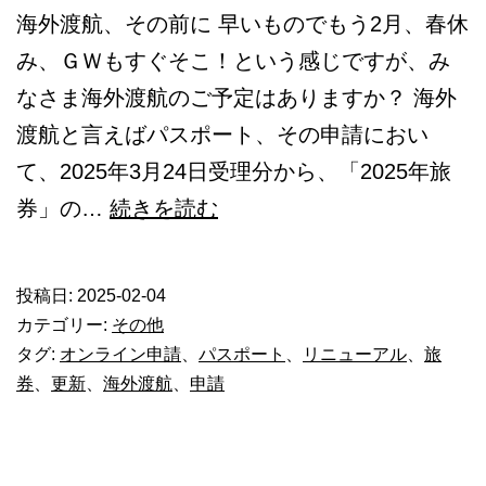
海外渡航、その前に 早いものでもう2月、春休
み、ＧＷもすぐそこ！という感じですが、み
なさま海外渡航のご予定はありますか？ 海外
渡航と言えばパスポート、その申請におい
て、2025年3月24日受理分から、「2025年旅
日
券」の…
続きを読む
本
の
投稿日:
2025-02-04
パ
カテゴリー:
その他
ス
タグ:
オンライン申請
、
パスポート
、
リニューアル
、
旅
券
、
更新
、
海外渡航
、
申請
ポ
ー
ト