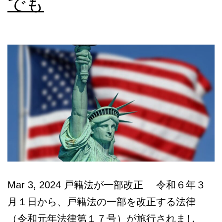
でも
ー
ネ
ッ
ト
詐
欺
～
Mar 3, 2024 戸籍法が一部改正 令和６年３
月１日から、戸籍法の一部を改正する法律
（令和元年法律第１７号）が施行されまし