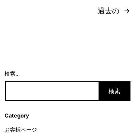
投
表
過去の
記
稿
の
ペ
ー
検索…
ジ
送
り
Category
お客様ページ