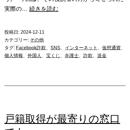
お
実際の…
続きを読む
い
し
投稿日:
2024-12-11
い
カテゴリー:
その他
話
タグ:
Facebook詐欺
、
SNS
、
インターネット
、
仮想通貨
、
個人情報
、
外国人
、
宝くじ
、
弁護士
、
詐欺
、
送金
に
ご
用
心
～
イ
戸籍取得が最寄りの窓口
ン
タ