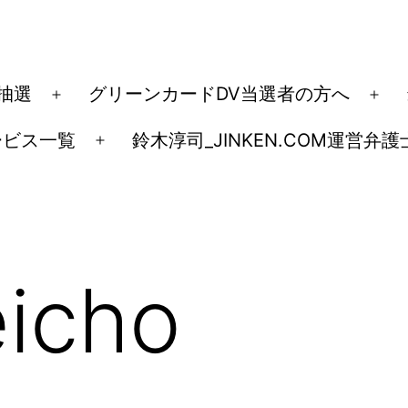
ド抽選
グリーンカードDV当選者の方へ
メ
メ
ニ
ニ
ービス一覧
鈴木淳司_JINKEN.COM運営弁護
メ
ュ
ュ
ニ
ー
ー
ュ
を
を
ー
開
開
を
く
く
eicho
開
く