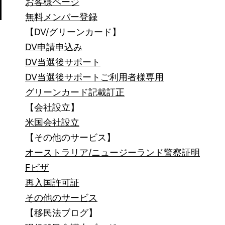
お客様ページ
無料メンバー登録
【DV/グリーンカード】
DV申請申込み
DV当選後サポート
DV当選後サポートご利用者様専用
グリーンカード記載訂正
【会社設立】
米国会社設立
【その他のサービス】
オーストラリア/ニュージーランド警察証明
Fビザ
再入国許可証
その他のサービス
【移民法ブログ】