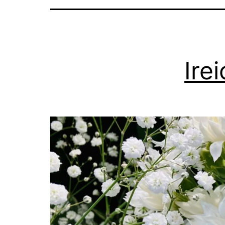
の
日
本
Ir
語
相
談