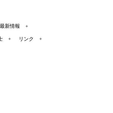
最新情報
メ
ニ
士
リンク
メ
メ
ュ
ニ
ニ
ー
ュ
ュ
を
ー
ー
開
を
を
く
開
開
く
く