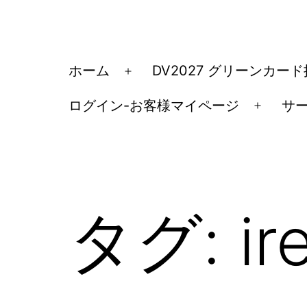
コ
ン
テ
ア
ホーム
DV2027 グリーンカー
メ
ン
メ
ニ
ツ
ログイン-お客様マイページ
サ
リ
メ
ュ
へ
カ
ニ
ー
ス
ュ
移
を
キ
ー
民・
開
ッ
を
く
ビ
タグ:
ir
開
プ
ザ
く
手
続
き