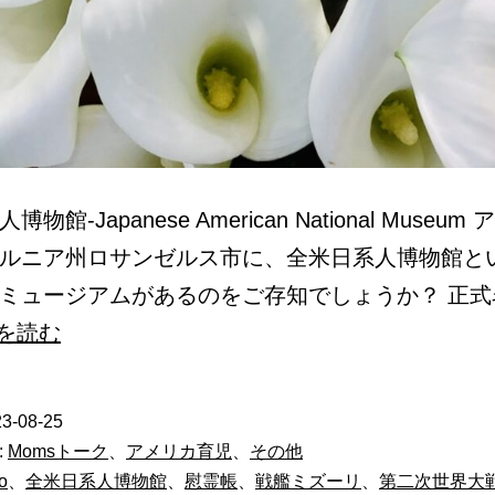
物館-Japanese American National Museu
ルニア州ロサンゼルス市に、全米日系人博物館と
ミュージアムがあるのをご存知でしょうか？ 正式
Ireicho-
を読む
慰
霊
3-08-25
帳
:
Momsトーク
、
アメリカ育児
、
その他
ho
、
全米日系人博物館
、
慰霊帳
、
戦艦ミズーリ
、
第二次世界大