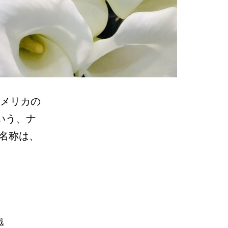
m アメリカの
いう、ナ
名称は、
戦