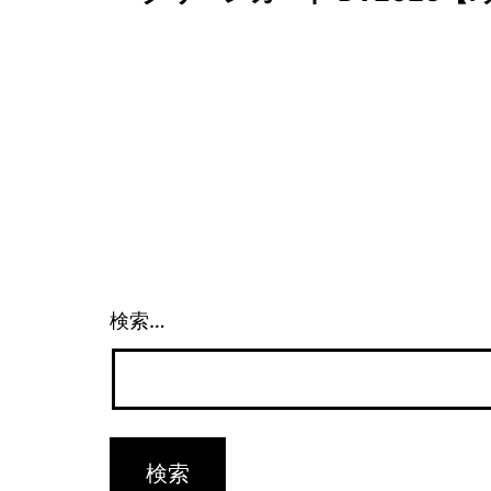
稿
ナ
ビ
ゲ
ー
検索…
シ
ョ