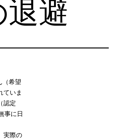
の退避
ん（希望
れていま
（認定
無事に日
、実際の