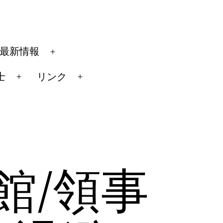
最新情報
メ
ニ
士
リンク
メ
メ
ュ
ニ
ニ
ー
ュ
ュ
を
ー
ー
開
を
を
く
開
開
館/領事
く
く