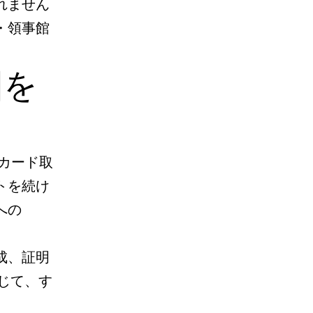
れません
・領事館
国を
ンカード取
トを続け
への
成、証明
じて、す