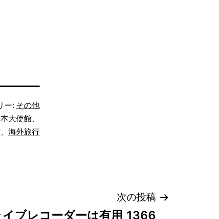
。
リー:
その他
日本大使館
、
館
、
海外旅行
次の投稿
イブレコーダーは有用_1366