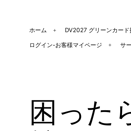
コ
ン
テ
ア
ホーム
DV2027 グリーンカー
メ
ン
メ
ニ
ツ
ログイン-お客様マイページ
サ
リ
メ
ュ
へ
カ
ニ
ー
ス
ュ
移
を
キ
ー
民・
開
ッ
を
く
ビ
開
プ
ザ
困った
く
手
続
き