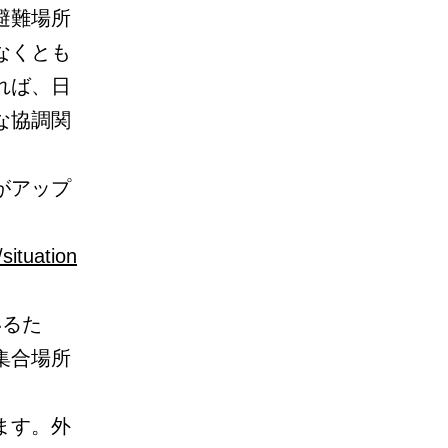
避難場所
なくとも
れば、日
な協調関
がアップ
/situation
いるた
集合場所
ます。外