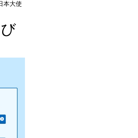
日本大使
たび