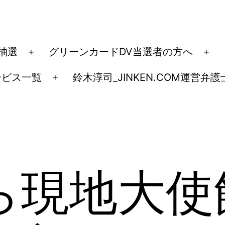
ド抽選
グリーンカードDV当選者の方へ
メ
メ
ニ
ニ
ービス一覧
鈴木淳司_JINKEN.COM運営弁護
メ
ュ
ュ
ニ
ー
ー
ュ
を
を
ー
開
開
を
く
く
開
ら現地大使
く