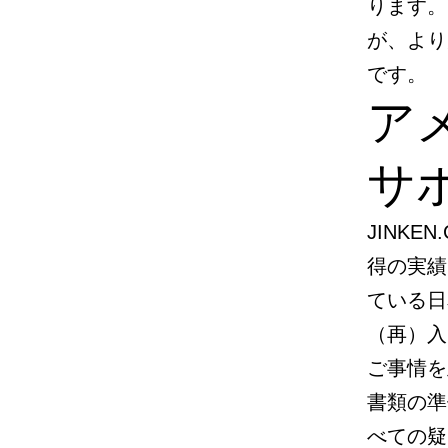
ります。
が、より
です。
ア
サ
JINK
得の実績
ている日
（再）入
ご事情を
書類の準
べての疑