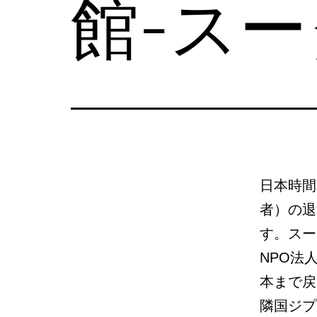
館-ス
の
日
本
語
相
談
日本時間
者）の退
す。スー
NPO法
本まで戻
隣国ジプ