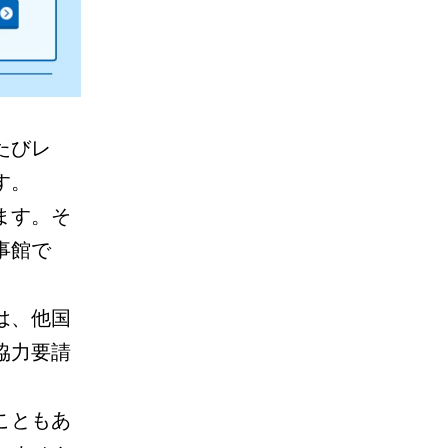
たびレ
す。
ます。そ
事館で
は、他国
協力要請
こともあ