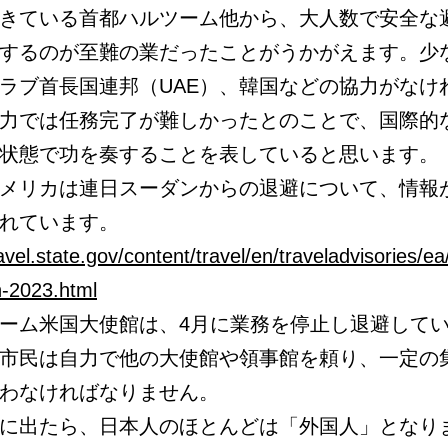
きている首都ハルツーム他から、大人数で安全な
するのが至難の業だったことがうかがえます。少
ラブ首長国連邦（UAE）、韓国などの協力がなけ
力では任務完了が難しかったとのことで、国際的
状態で功を奏することを表していると思います。
メリカは連日スーダンからの退避について、情報
れています。
ravel.state.gov/content/travel/en/traveladvisories/ea
n-2023.html
ーム米国大使館は、4月に業務を停止し退避して
市民は自力で他の大使館や領事館を頼り、一定の
わなければなりません。
に出たら、日本人のほとんどは「外国人」となり