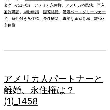
人
タグ:
I-751申請
、
アメリカ永住権
、
アメリカ移民法
、
再入
国許可証
、
単独申請
、
国際結婚
、
婚姻ベースグリーンカー
と
ド
、
条件付き永住権
、
条件解除
、
真摯な婚姻意思
、
離婚と
離
永住権
婚、
永
住
権
は？
(2)_1459
アメリカ人パートナーと
離婚、永住権は？
(1)_1458