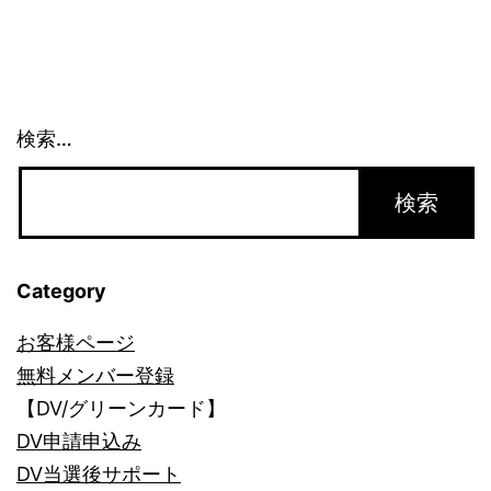
婚、
永
住
検索…
権
は？
(1)_1458
Category
お客様ページ
無料メンバー登録
【DV/グリーンカード】
DV申請申込み
DV当選後サポート