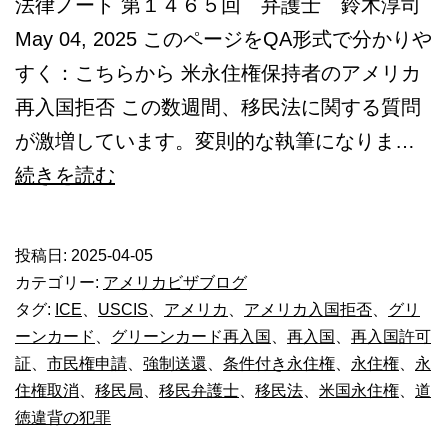
法律ノート 第１４６５回 弁護士 鈴木淳司
May 04, 2025 このページをQA形式で分かりや
すく：こちらから 米永住権保持者のアメリカ
再入国拒否 この数週間、移民法に関する質問
が激増しています。変則的な執筆になりま…
ア
続きを読む
メ
リ
投稿日:
2025-04-05
カ
カテゴリー:
アメリカビザブログ
永
タグ:
ICE
、
USCIS
、
アメリカ
、
アメリカ入国拒否
、
グリ
ーンカード
、
グリーンカード再入国
、
再入国
、
再入国許可
住
証
、
市民権申請
、
強制送還
、
条件付き永住権
、
永住権
、
永
権
住権取消
、
移民局
、
移民弁護士
、
移民法
、
米国永住権
、
道
者
徳違背の犯罪
の