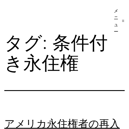
コ
メ
ア
ン
ニ
メ
テ
ュ
リ
ー
ン
タグ:
条件付
カ
ツ
移
へ
き永住権
民・
ス
ビ
キ
ザ
ッ
手
プ
続
き
の
アメリカ永住権者の再入
日