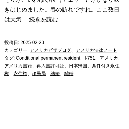
きはじめました。春の訪れですね。ここ数日
ア
は天気…
続きを読む
メ
リ
投稿日:
2025-02-23
カ
カテゴリー:
アメリカビザブログ
、
アメリカ法律ノート
人
タグ:
Conditional permanent resident
、
I-751
、
アメリカ
、
アメリカ国籍
、
再入国許可証
、
日本帰国
、
条件付き永住
パ
権
、
永住権
、
移民局
、
結婚
、
離婚
ー
ト
ナ
ー
と
離