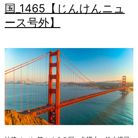
国_1465【じんけんニュ
本
ース号外】
語
相
談