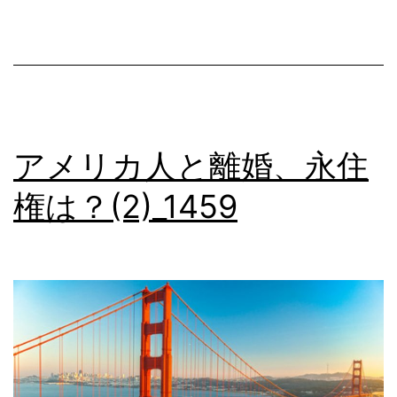
再
入
国
_1465【じ
ん
アメリカ人と離婚、永住
け
権は？(2)_1459
ん
ニ
ュ
ー
ス
号
外】