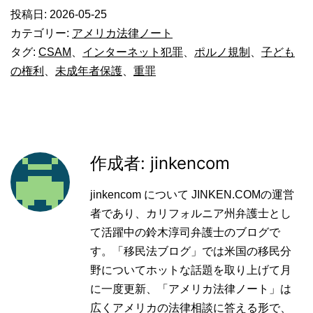
投稿日:
2026-05-25
カテゴリー:
アメリカ法律ノート
タグ:
CSAM
、
インターネット犯罪
、
ポルノ規制
、
子ども
の権利
、
未成年者保護
、
重罪
作成者: jinkencom
jinkencom について JINKEN.COMの運営
者であり、カリフォルニア州弁護士とし
て活躍中の鈴木淳司弁護士のブログで
す。「移民法ブログ」では米国の移民分
野についてホットな話題を取り上げて月
に一度更新、「アメリカ法律ノート」は
広くアメリカの法律相談に答える形で、