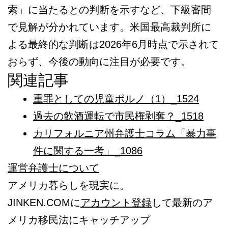
索」に当たるとの判断を示すなど、下級審間
で見解が分かれています。米国最高裁判所に
よる最終的な判断は2026年6月時点で示されて
おらず、今後の動向に注目が必要です。
関連記事
重罪としての児童ポルノ（1）_1524
過去の飲酒運転で市民権剥奪？_1518
カリフォルニア州弁護士コラム「暴力事
件に関する一考」_1086
運営弁護士について
アメリカ暮らしを現実に。
JINKEN.COMに
アカウント登録
して最新のア
メリカ移民法にキャッチアップ