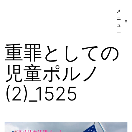
コ
メ
ア
ン
ニ
メ
テ
ュ
リ
ー
ン
カ
重罪としての
ツ
移
へ
民・
児童ポルノ
ス
ビ
キ
ザ
ッ
(2)_1525
手
プ
続
き
の
日