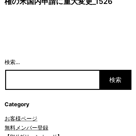
ゲ
権の米国内申請に重大変更_1526
ー
シ
ョ
ン
検索…
Category
お客様ページ
無料メンバー登録