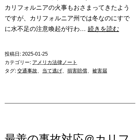
カリフォルニアの火事もおさまってきたよう
ですが、カリフォルニア州では冬なのにすで
最
に水不足の注意喚起が行わ…
続きを読む
善
の
投稿日:
2025-01-25
事
カテゴリー:
アメリカ法律ノート
故
タグ:
交通事故
、
当て逃げ
、
損害賠償
、
被害届
対
応
＠
カ
リ
フ
最善の事故対応＠カリフ