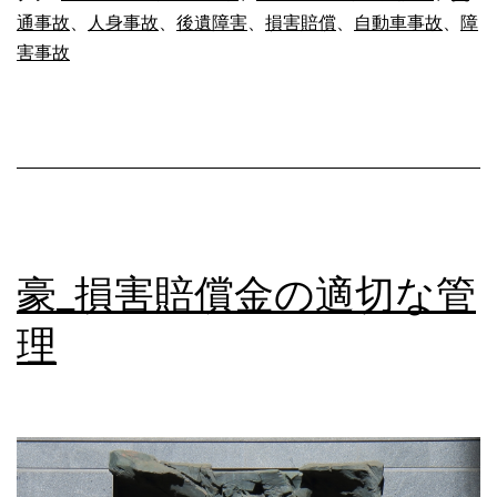
通事故
、
人身事故
、
後遺障害
、
損害賠償
、
自動車事故
、
障
リ
害事故
ア
で
事
故
に
遭
豪_損害賠償金の適切な管
っ
理
た
ら