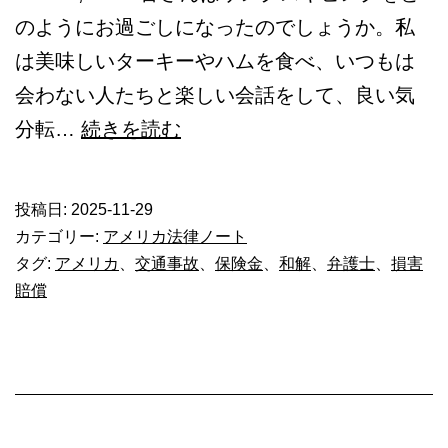
のようにお過ごしになったのでしょうか。私
は美味しいターキーやハムを食べ、いつもは
会わない人たちと楽しい会話をして、良い気
被
分転…
続きを読む
害
者
投稿日:
2025-11-29
第
カテゴリー:
アメリカ法律ノート
一
タグ:
アメリカ
、
交通事故
、
保険金
、
和解
、
弁護士
、
損害
賠償
の
交
通
事
故