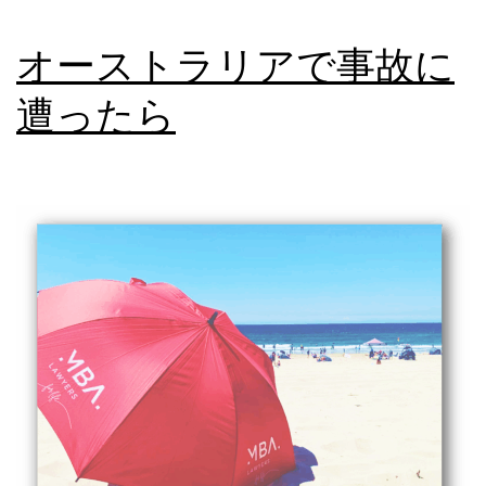
和
オーストラリアで事故に
解
_1501
遭ったら