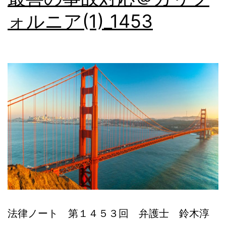
ォ
ォルニア(1)_1453
ル
ニ
ア
(2)_14
法律ノート 第１４５３回 弁護士 鈴木淳