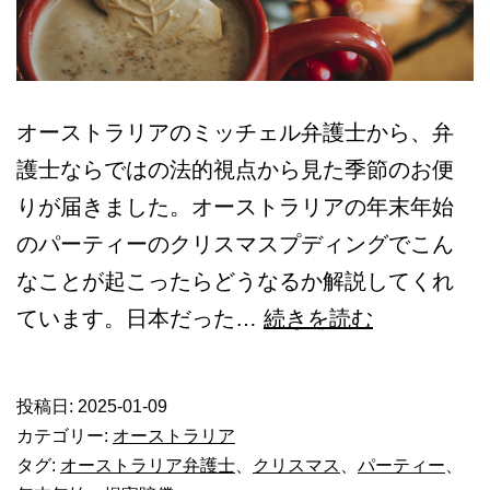
オーストラリアのミッチェル弁護士から、弁
護士ならではの法的視点から見た季節のお便
りが届きました。オーストラリアの年末年始
のパーティーのクリスマスプディングでこん
なことが起こったらどうなるか解説してくれ
フ
ています。日本だった…
続きを読む
ラ
ン
投稿日:
2025-01-09
ク
カテゴリー:
オーストラリア
叔
タグ:
オーストラリア弁護士
、
クリスマス
、
パーティー
、