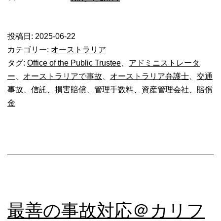
_
損
投稿日:
2025-06-22
害
カテゴリー:
オーストラリア
賠
タグ:
Office of the Public Trustee
、
アドミニストレータ
ー
、
オーストラリアで事故
、
オーストラリア弁護士
、
交通
償
事故
、
信託
、
損害賠償
、
管理手数料
、
資産管理会社
、
賠償
金
金
の
適
切
な
管
理
最善の事故対応＠カリフ