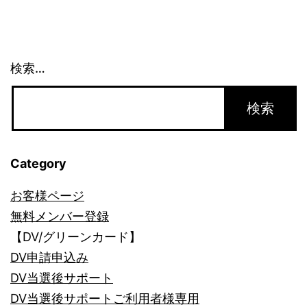
ペ
ー
検索…
ジ
送
り
Category
お客様ページ
無料メンバー登録
【DV/グリーンカード】
DV申請申込み
DV当選後サポート
DV当選後サポートご利用者様専用