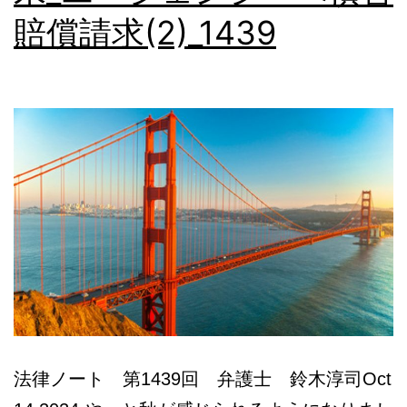
請
賠償請求(2)_1439
求？
@
オ
ー
ス
ト
ラ
リ
ア
法律ノート 第1439回 弁護士 鈴木淳司Oct