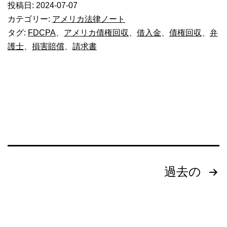
投稿日:
2024-07-07
カ
カテゴリー:
アメリカ法律ノート
_
タグ:
FDCPA
、
アメリカ債権回収
、
借入金
、
債権回収
、
弁
護士
、
損害賠償
、
請求書
身
に
覚
え
の
な
い
投
過去の
請
求
稿
(1)_1425
の