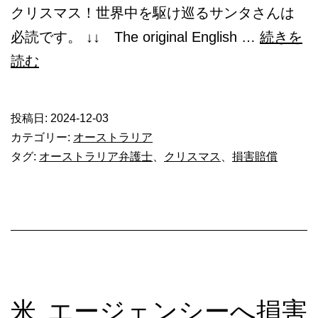
クリスマス！世界中を駆け巡るサンタさんは
必読です。 ↓↓ The original English …
続きを
サ
読む
ン
タ
投稿日:
2024-12-03
が
カテゴリー:
オーストラリア
庭
タグ:
オーストラリア弁護士
、
クリスマス
、
損害賠償
で
転
ん
で
賠
償
米_エージェンシーへ損害