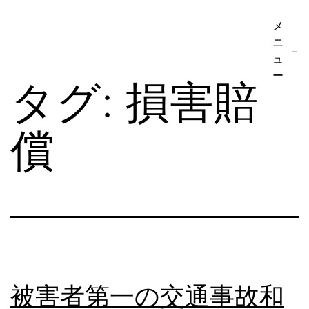
コ
メ
ア
ン
ニ
メ
テ
ュ
リ
ー
ン
タグ:
損害賠
カ
ツ
移
へ
償
民・
ス
ビ
キ
ザ
ッ
手
プ
続
き
の
被害者第一の交通事故和
日