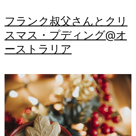
フ
ォ
フランク叔父さんとクリ
ル
スマス・プディング@オ
ニ
ア
ーストラリア
(1)_1453