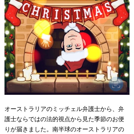
グ
@
オ
ー
ス
ト
ラ
リ
ア
オーストラリアのミッチェル弁護士から、弁
護士ならではの法的視点から見た季節のお便
りが届きました。南半球のオーストラリアの