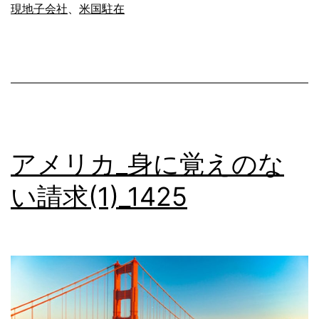
ン
現地子会社
、
米国駐在
シ
ー
へ
損
害
賠
アメリカ_身に覚えのな
償
い請求(1)_1425
請
求
(1)_1438