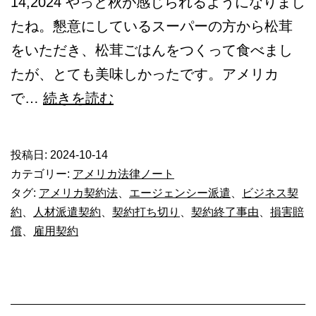
14,2024 やっと秋が感じられるようになりまし
たね。懇意にしているスーパーの方から松茸
をいただき、松茸ごはんをつくって食べまし
たが、とても美味しかったです。アメリカ
米
で…
続きを読む
_
エ
投稿日:
2024-10-14
ー
カテゴリー:
アメリカ法律ノート
ジ
タグ:
アメリカ契約法
、
エージェンシー派遣
、
ビジネス契
約
、
人材派遣契約
、
契約打ち切り
、
契約終了事由
、
損害賠
ェ
償
、
雇用契約
ン
シ
ー
へ