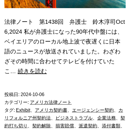
法律ノート 第1438回 弁護士 鈴木淳司Oct
6,2024 私が弁護士になった90年代中盤には、
ベイエリアのローカル地上波で夜遅くに日本
語のニュースが放送されていました。わざわ
ざその時間に合わせてテレビを付けていた
米
こ…
続きを読む
_
エ
投稿日:
2024-10-06
ー
カテゴリー:
アメリカ法律ノート
ジ
タグ:
Exhibit
、
アメリカ契約書
、
エージェンシー契約
、
カ
リフォルニア州契約法
、
ビジネストラブル
、
企業法務
、
契
ェ
約打ち切り
、
契約解除
、
損害賠償
、
派遣契約
、
添付書類
、