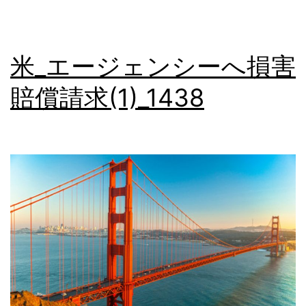
損
害
米_エージェンシーへ損害
賠
賠償請求(1)_1438
償
請
求
(2)_1439