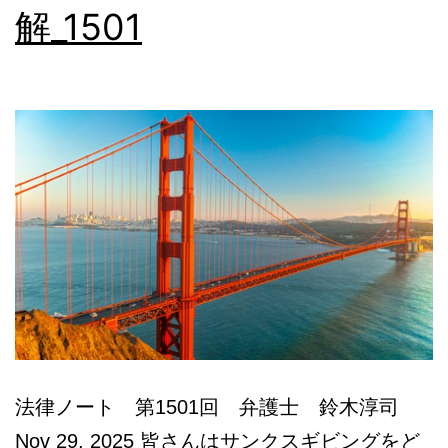
解_1501
本
語
相
談
法律ノート 第1501回 弁護士 鈴木淳司
Nov 29, 2025 皆さんはサンクスギビングをど