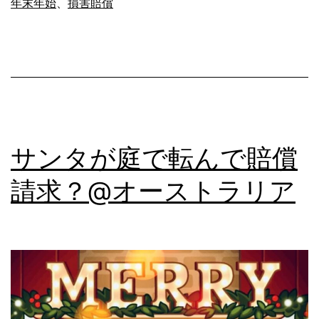
年末年始
、
損害賠償
父
さ
ん
と
ク
リ
サンタが庭で転んで賠償
ス
マ
請求？@オーストラリア
ス・
プ
デ
ィ
ン