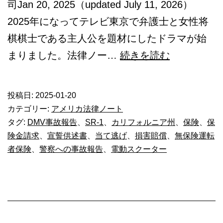
司Jan 20, 2025（updated July 11, 2026）
2025年になってテレビ東京で弁護士と女性将
棋棋士である主人公を題材にしたドラマが始
最
まりました。法律ノー…
続きを読む
善
の
投稿日:
2025-01-20
事
カテゴリー:
アメリカ法律ノート
故
タグ:
DMV事故報告
、
SR-1
、
カリフォルニア州
、
保険
、
保
険金請求
、
宣誓供述書
、
当て逃げ
、
損害賠償
、
無保険運転
対
者保険
、
警察への事故報告
、
電動スクーター
応
＠
カ
リ