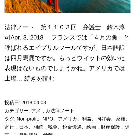
法律ノート 第１１０３回 弁護士 鈴木淳
司Apr. 3, 2018 フランスでは「４月の魚」と
呼ばれるエイプリルフールですが、日本語訳
は四月馬鹿ですか。もっとウィットの効いた
表現はないものでしょうかね。アメリカでは
所
上場…
続きを読む
有
す
投稿日:
2018-04-03
る
カテゴリー:
アメリカ法律ノート
骨
タグ:
Non-profit
、
NPO
、
アメリカ
、
利益
、
同好会
、
家族
、
寄付
、
日本
、
相続
、
税金
、
税金優遇
、
絵画
、
財産保護
、
遺
董