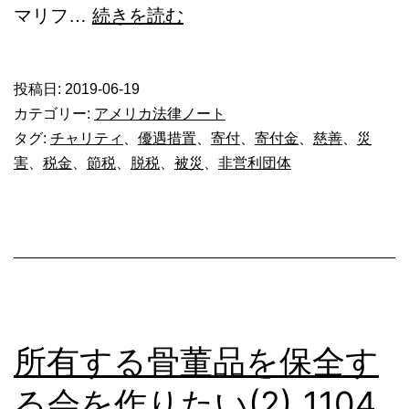
寄
マリフ…
続きを読む
付
金
投稿日:
2019-06-19
の
カテゴリー:
アメリカ法律ノート
使
タグ:
チャリティ
、
優遇措置
、
寄付
、
寄付金
、
慈善
、
災
害
、
税金
、
節税
、
脱税
、
被災
、
非営利団体
途
は？
ア
メ
リ
カ
所有する骨董品を保全す
で
寄
る会を作りたい(2)_1104