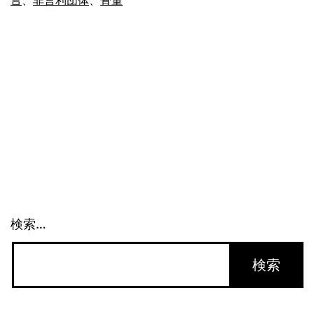
言
、
非営利団体
、
骨董
品
を
保
全
す
る
会
を
作
検索…
り
た
い
(1)_1103