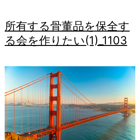
す
る
所有する骨董品を保全す
会
る会を作りたい(1)_1103
を
作
り
た
い
(2)_1104