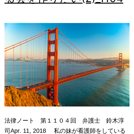
付
_（１）
1165
法律ノート 第１１０４回 弁護士 鈴木淳
司Apr. 11, 2018 私の妹が看護師をしている