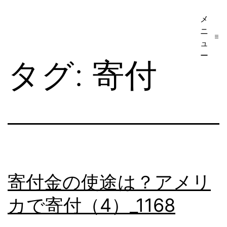
コ
メ
ア
ン
ニ
メ
テ
ュ
リ
ー
ン
タグ:
寄付
カ
ツ
移
へ
民・
ス
ビ
キ
ザ
ッ
手
プ
続
寄付金の使途は？アメリ
き
カで寄付（4）_1168
の
日