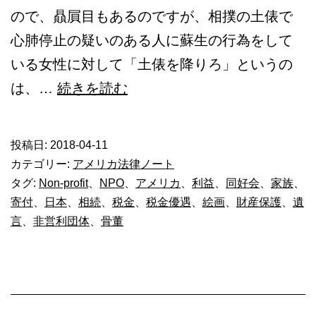
ので、贔屓目もあるのですが、相撲の土俵で
心肺停止の疑いのある人に蘇生の行為をして
いる女性に対して「土俵を降りろ」というの
所
は、…
続きを読む
有
す
投稿日:
2018-04-11
る
カテゴリー:
アメリカ法律ノート
骨
タグ:
Non-profit
、
NPO
、
アメリカ
、
利益
、
同好会
、
家族
、
寄付
、
日本
、
相続
、
税金
、
税金優遇
、
絵画
、
財産保護
、
遺
董
言
、
非営利団体
、
骨董
品
を
保
全