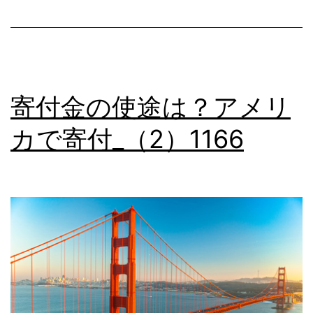
メ
リ
カ
で
寄付金の使途は？アメリ
寄
カで寄付_（2）1166
付
（3）
_1167