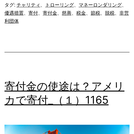
使
タグ:
チャリティ
、
トローリング
、
マネーロンダリング
、
優遇措置
、
寄付
、
寄付金
、
慈善
、
税金
、
節税
、
脱税
、
非営
途
利団体
は？
ア
メ
リ
カ
で
寄付金の使途は？アメリ
寄
カで寄付_（１）1165
付
_（2）
1166