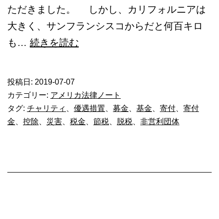
ただきました。 しかし、カリフォルニアは
大きく、サンフランシスコからだと何百キロ
寄
も…
続きを読む
付
金
投稿日:
2019-07-07
の
カテゴリー:
アメリカ法律ノート
使
タグ:
チャリティ
、
優遇措置
、
募金
、
基金
、
寄付
、
寄付
金
、
控除
、
災害
、
税金
、
節税
、
脱税
、
非営利団体
途
は？
ア
メ
リ
カ