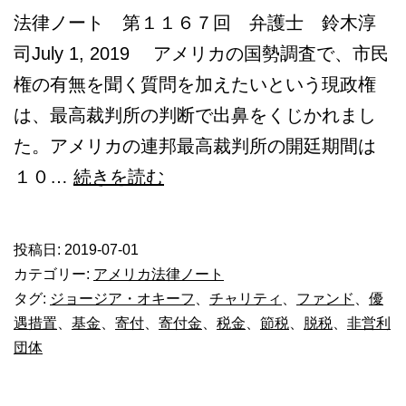
法律ノート 第１１６７回 弁護士 鈴木淳
司July 1, 2019 アメリカの国勢調査で、市民
権の有無を聞く質問を加えたいという現政権
は、最高裁判所の判断で出鼻をくじかれまし
た。アメリカの連邦最高裁判所の開廷期間は
寄
１０…
続きを読む
付
金
投稿日:
2019-07-01
の
カテゴリー:
アメリカ法律ノート
使
タグ:
ジョージア・オキーフ
、
チャリティ
、
ファンド
、
優
遇措置
、
基金
、
寄付
、
寄付金
、
税金
、
節税
、
脱税
、
非営利
途
団体
は？
ア