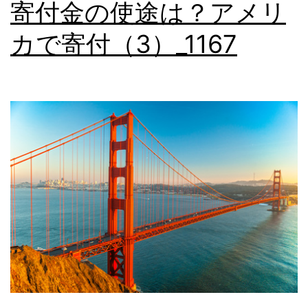
寄付金の使途は？アメリ
で
寄
カで寄付（3）_1167
付
（4）
_1168