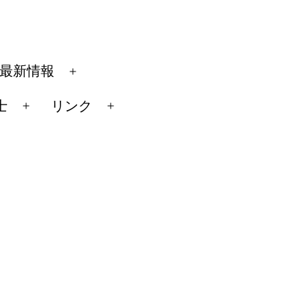
最新情報
メ
ニ
士
リンク
メ
メ
ュ
ニ
ニ
ー
ュ
ュ
を
ー
ー
開
を
を
く
開
開
く
く