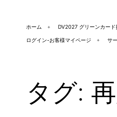
コ
ン
テ
ア
ホーム
DV2027 グリーンカー
メ
ン
メ
ニ
ツ
ログイン-お客様マイページ
サ
リ
メ
ュ
へ
カ
ニ
ー
ス
ュ
移
を
キ
ー
民・
開
ッ
を
く
ビ
タグ:
再
開
プ
ザ
く
手
続
き