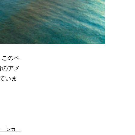
5 このペ
者のアメ
ていま
リーンカー