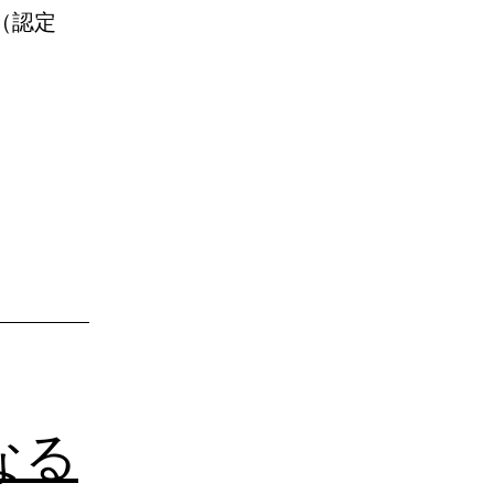
（認定
なる