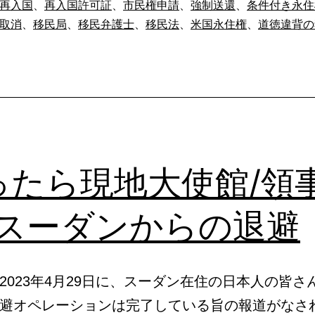
再入国
、
再入国許可証
、
市民権申請
、
強制送還
、
条件付き永住
住
取消
、
移民局
、
移民弁護士
、
移民法
、
米国永住権
、
道徳違背の
権
者
の
再
入
国
ったら現地大使館/領
_1465【じ
ん
-スーダンからの退避
け
ん
ニ
2023年4月29日に、スーダン在住の日本人の皆さ
ュ
避オペレーションは完了している旨の報道がなさ