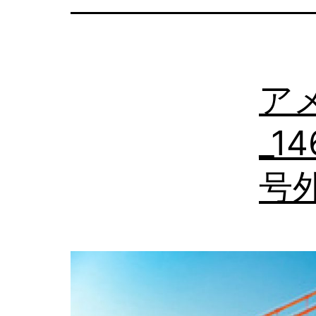
の
日
本
ア
語
相
_
談
号