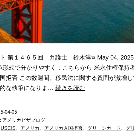
 第１４６５回 弁護士 鈴木淳司May 04, 202
A形式で分かりやすく：こちらから 米永住権保持
国拒否 この数週間、移民法に関する質問が激増し
ア
則的な執筆になりま…
続きを読む
メ
リ
5-04-05
カ
:
アメリカビザブログ
永
、
USCIS
、
アメリカ
、
アメリカ入国拒否
、
グリーンカード
、
グ