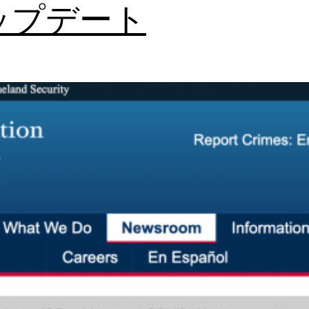
ップデート
ス
ー
ダ
ン
か
ら
の
退
避