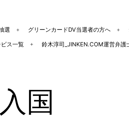
ド抽選
グリーンカードDV当選者の方へ
メ
メ
ニ
ニ
ービス一覧
鈴木淳司_JINKEN.COM運営弁護
メ
ュ
ュ
ニ
ー
ー
ュ
を
を
ー
開
開
を
く
く
入国
開
く