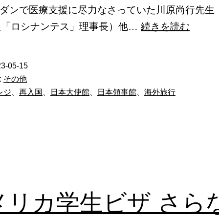
ー
ダンで医療支援に尽力なさっていた川原尚行先生
ス
困
人「ロシナンテス」理事長）他…
続きを読む
号
っ
外】
た
3-05-15
ら
:
その他
現
レジ
、
再入国
、
日本大使館
、
日本領事館
、
海外旅行
地
大
使
館/
領
事
メリカ学生ビザ さら
館-