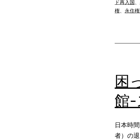
ド再入国
、
権
、
永住権
困
館
日本時間
者）の退