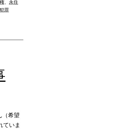
権
、
永住
犯罪
事
ん（希望
れていま