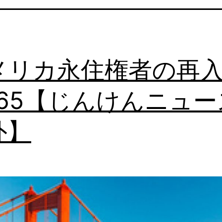
メリカ永住権者の再
1465【じんけんニュー
外】