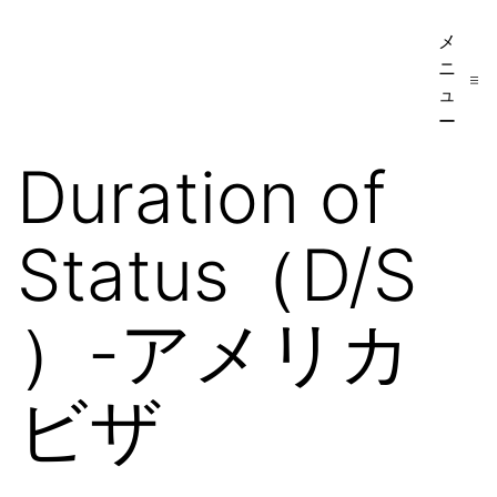
コ
メ
ア
ン
ニ
メ
テ
ュ
リ
ー
ン
カ
Duration of
ツ
移
へ
民・
Status（D/S
ス
ビ
キ
ザ
ッ
）-アメリカ
手
プ
続
ビザ
き
の
日