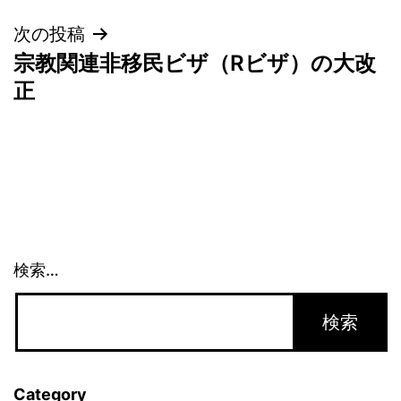
ナ
次の投稿
宗教関連非移民ビザ（Rビザ）の大改
ビ
正
ゲ
ー
シ
ョ
検索…
ン
Category