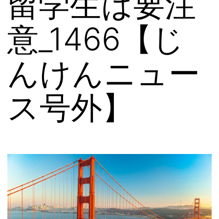
留学生は要注
本
意_1466【じ
語
相
んけんニュー
談
ス号外】