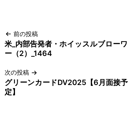
投
前の投稿
米_内部告発者・ホイッスルブローワ
稿
ー（2）_1464
ナ
次の投稿
ビ
グリーンカードDV2025【6月面接予
ゲ
定】
ー
シ
ョ