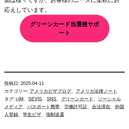
応えしています。
グリーンカード当選後サポ
ート
投稿日:
2025-04-11
カテゴリー:
アメリカビザブログ
、
アメリカ法律ノート
タグ:
i-94
、
SEVIS
、
SNS
、
グリーンカード
、
ソーシャル
メディア
、
パスポート携帯
、
労働許可証
、
合法滞在
、
外国
人登録
、
学生ビザ
、
強制送還