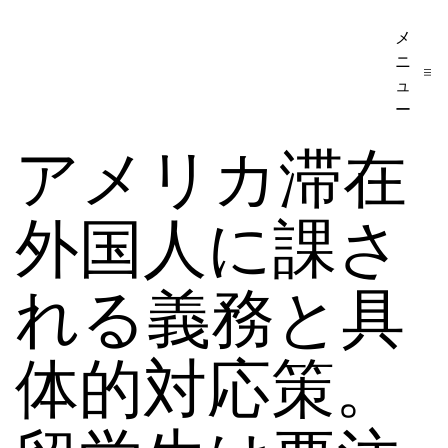
コ
メ
ア
ン
ニ
メ
テ
ュ
リ
ー
ン
カ
アメリカ滞在
ツ
移
へ
民・
外国人に課さ
ス
ビ
キ
ザ
ッ
れる義務と具
手
プ
続
体的対応策。
き
の
日