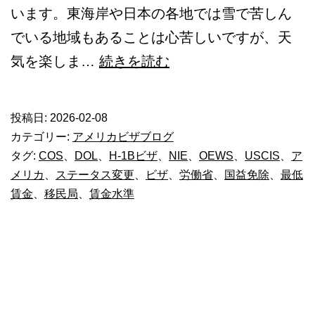
います。東海岸や日本の各地では雪で苦しん
でいる地域もあることは心苦しいですが、天
H-
気を楽しま…
続きを読む
1B
ビ
投稿日:
2026-02-08
ザ
カテゴリー:
アメリカビザブログ
抽
タグ:
COS
、
DOL
、
H-1Bビザ
、
NIE
、
OEWS
、
USCIS
、
ア
メリカ
、
ステータス変更
、
ビザ
、
労働省
、
国益免除
、
最低
選
賃金
、
移民局
、
賃金水準
制
度
改
正
に