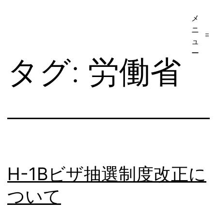
コ
メ
ア
ン
ニ
メ
テ
ュ
リ
ー
ン
タグ:
労働省
カ
ツ
移
へ
民・
ス
ビ
キ
ザ
ッ
手
プ
続
H-1Bビザ抽選制度改正に
き
ついて
の
日