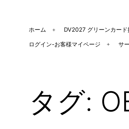
コ
ン
テ
ア
ホーム
DV2027 グリーンカー
メ
ン
メ
ニ
ツ
ログイン-お客様マイページ
サ
リ
メ
ュ
へ
カ
ニ
ー
ス
ュ
移
を
キ
ー
民・
開
ッ
を
く
ビ
タグ:
O
開
プ
ザ
く
手
続
き