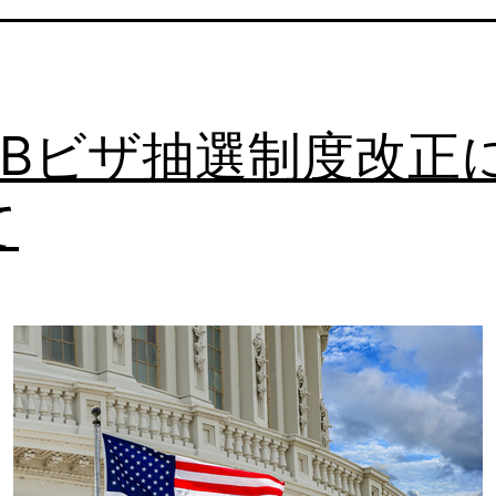
-1Bビザ抽選制度改正
て