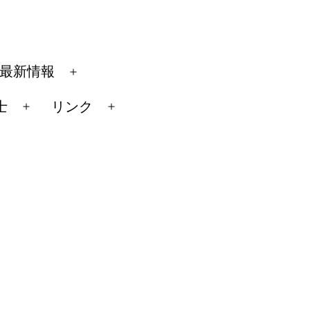
最新情報
メ
ニ
士
リンク
メ
メ
ュ
ニ
ニ
ー
ュ
ュ
を
ー
ー
開
を
を
く
開
開
く
く