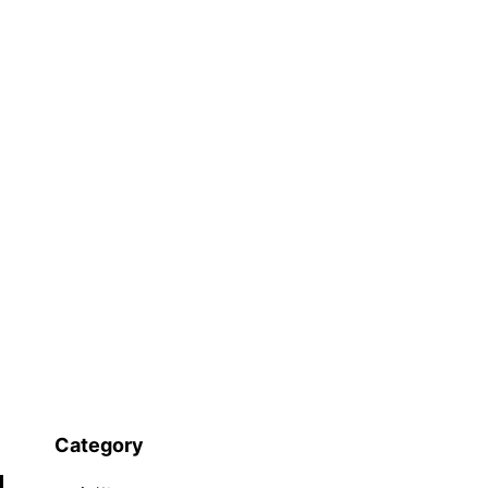
制
度
改
正
に
つ
い
て
Category