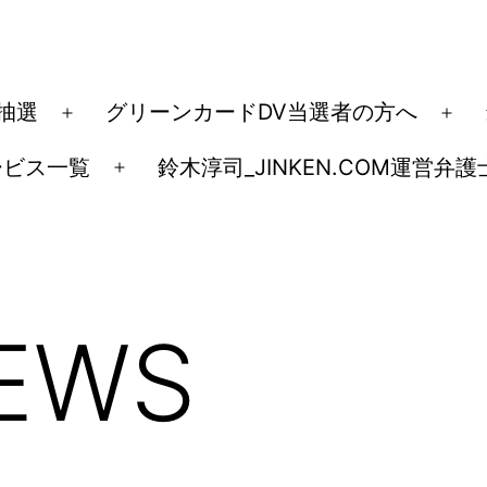
ド抽選
グリーンカードDV当選者の方へ
メ
メ
ニ
ニ
ービス一覧
鈴木淳司_JINKEN.COM運営弁護
メ
ュ
ュ
ニ
ー
ー
ュ
を
を
ー
開
開
を
く
く
EWS
開
く