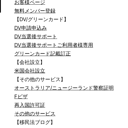
お客様ページ
無料メンバー登録
【DV/グリーンカード】
DV申請申込み
DV当選後サポート
DV当選後サポートご利用者様専用
グリーンカード記載訂正
【会社設立】
米国会社設立
【その他のサービス】
オーストラリア/ニュージーランド警察証明
Fビザ
再入国許可証
その他のサービス
【移民法ブログ】