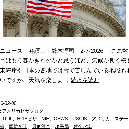
ニュース 弁護士 鈴木淳司 2-7-2026 この
コはもう春がきたのかと思うほど、気候が良く桜
東海岸や日本の各地では雪で苦しんでいる地域も
H-
しいですが、天気を楽しま…
続きを読む
1B
ビ
6-02-08
ザ
:
アメリカビザブログ
抽
、
DOL
、
H-1Bビザ
、
NIE
、
OEWS
、
USCIS
、
アメリカ
、
ステー
省
、
国益免除
、
最低賃金
、
移民局
、
賃金水準
選