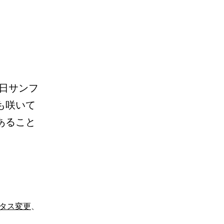
数日サンフ
も咲いて
あること
タス変更
、