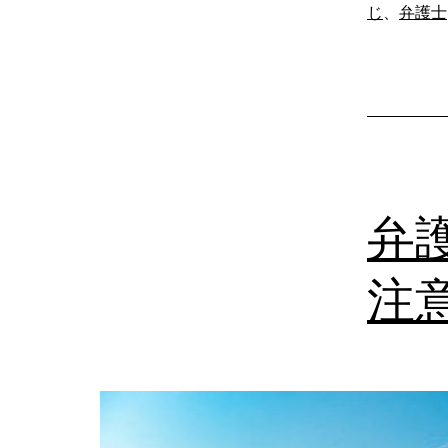
じ
、
弁護士
弁
注意