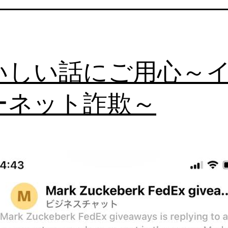
いしい話にご用心～
ーネット詐欺～