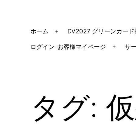
コ
ン
テ
ア
ホーム
DV2027 グリーンカー
メ
ン
メ
ニ
ツ
ログイン-お客様マイページ
サ
リ
メ
ュ
へ
カ
ニ
ー
ス
ュ
移
を
キ
ー
民・
開
ッ
を
く
ビ
タグ:
仮
開
プ
ザ
く
手
続
き