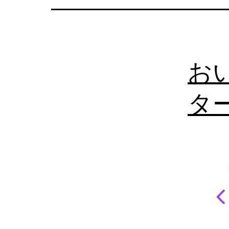
の
日
本
お
語
相
タ
談