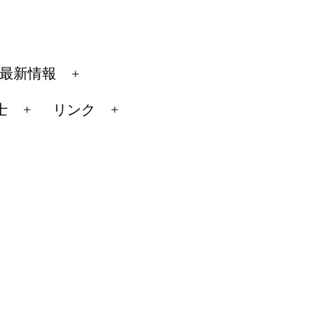
最新情報
メ
ニ
士
リンク
メ
メ
ュ
ニ
ニ
ー
ュ
ュ
を
ー
ー
開
を
を
く
開
開
く
く