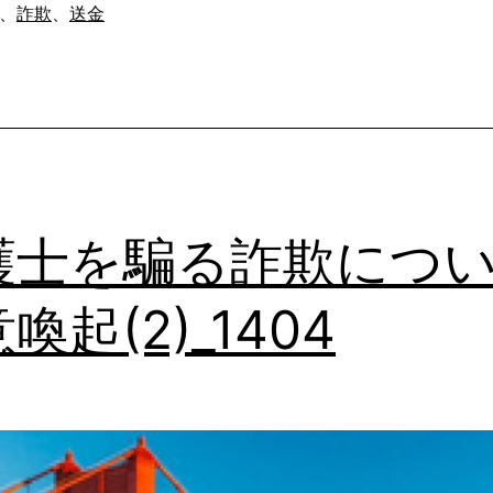
、
詐欺
、
送金
に
ご
用
心
～
イ
護士を騙る詐欺につ
ン
タ
喚起(2)_1404
ー
ネ
ッ
ト
詐