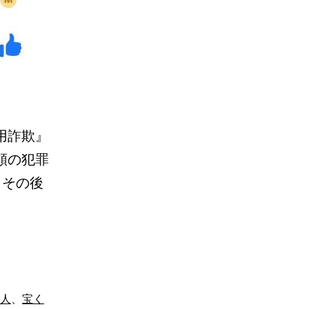
用詐欺』
類の犯罪
、その後
人
、
宝く