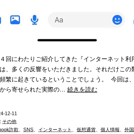
４回にわたりご紹介してきた『インターネット利
は、多くの反響をいただきました。それだけこの
頻繁に起きているということでしょう。 今回は
お
方から寄せられた実際の…
続きを読む
い
し
4-12-11
い
:
その他
話
ebook詐欺
、
SNS
、
インターネット
、
仮想通貨
、
個人情報
、
外国