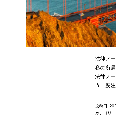
法律ノー
私の所属
法律ノー
う一度
投稿日:
202
カテゴリー