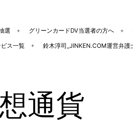
ド抽選
グリーンカードDV当選者の方へ
メ
メ
ニ
ニ
ービス一覧
鈴木淳司_JINKEN.COM運営弁護
メ
ュ
ュ
ニ
ー
ー
ュ
を
を
ー
開
開
を
く
く
想通貨
開
く