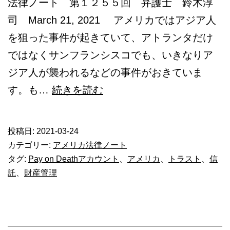
法律ノート 第１２５５回 弁護士 鈴木淳
司 March 21, 2021 アメリカではアジア人
を狙った事件が起きていて、アトランタだけ
ではなくサンフランシスコでも、いきなりア
ジア人が襲われるなどの事件がおきていま
財
す。も…
続きを読む
産
の
投稿日:
2021-03-24
管
カテゴリー:
アメリカ法律ノート
理-
タグ:
Pay on Deathアカウント
、
アメリカ
、
トラスト
、
信
託
、
財産管理
ト
ラ
ス
ト