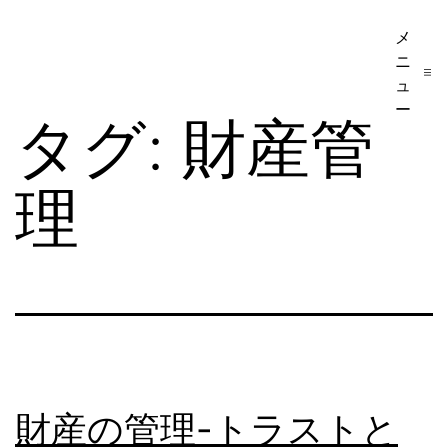
コ
メ
ア
ン
ニ
メ
テ
ュ
リ
ー
ン
タグ:
財産管
カ
ツ
移
へ
理
民・
ス
ビ
キ
ザ
ッ
手
プ
続
き
の
財産の管理-トラストと
日