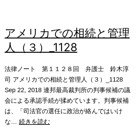
と
Pay
アメリカでの相続と管理
on
Death
人（３）_1128
ア
カ
法律ノート 第１１２８回 弁護士 鈴木淳
ウ
司 アメリカでの相続と管理人（３）_1128
ン
Sep 22, 2018 連邦最高裁判所の判事候補の議
ト
会による承認手続が揉めています。判事候補
(2)_1255
は、「司法官の選任に政治が絡んではいけ
ア
な…
続きを読む
メ