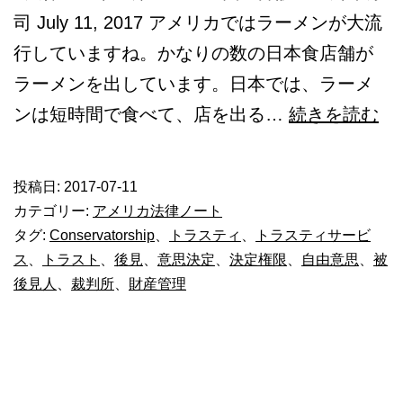
司 July 11, 2017 アメリカではラーメンが大流
行していますね。かなりの数の日本食店舗が
ラーメンを出しています。日本では、ラーメ
ト
ンは短時間で食べて、店を出る…
続きを読む
ラ
ス
投稿日:
2017-07-11
ト
カテゴリー:
アメリカ法律ノート
と
タグ:
Conservatorship
、
トラスティ
、
トラスティサービ
ス
、
トラスト
、
後見
、
意思決定
、
決定権限
、
自由意思
、
被
ト
後見人
、
裁判所
、
財産管理
ラ
ス
テ
ィ