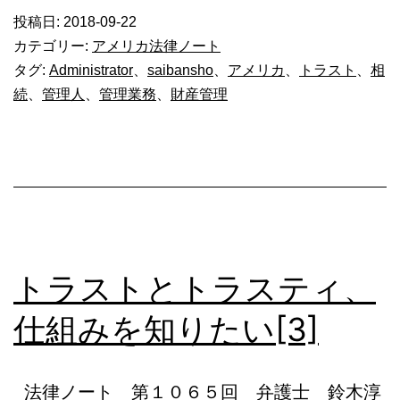
リ
投稿日:
2018-09-22
カ
カテゴリー:
アメリカ法律ノート
で
タグ:
Administrator
、
saibansho
、
アメリカ
、
トラスト
、
相
続
、
管理人
、
管理業務
、
財産管理
の
相
続
と
管
理
トラストとトラスティ、
人
（３）
仕組みを知りたい[3]
_1128
法律ノート 第１０６５回 弁護士 鈴木淳