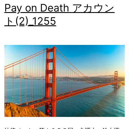
Pay on Death アカウン
本
ト(2)_1255
語
相
談