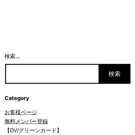
仕
組
み
を
知
検索…
り
た
い
[3]
Category
お客様ページ
無料メンバー登録
【DV/グリーンカード】