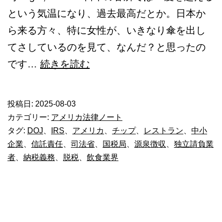
という気温になり、過去最高だとか。日本か
ら来る方々、特に女性が、いきなり傘を出し
てさしているのを見て、なんだ？と思ったの
米
です…
続きを読む
_
中
投稿日:
2025-08-03
小
カテゴリー:
アメリカ法律ノート
企
タグ:
DOJ
、
IRS
、
アメリカ
、
チップ
、
レストラン
、
中小
企業
、
信託責任
、
司法省
、
国税局
、
源泉徴収
、
独立請負業
業
者
、
納税義務
、
脱税
、
飲食業界
に
対
す
る