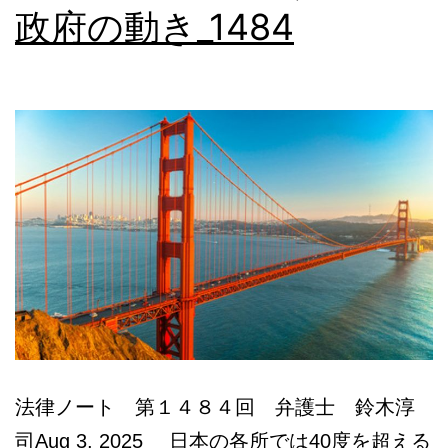
政府の動き_1484
本
語
相
談
法律ノート 第１４８４回 弁護士 鈴木淳
司Aug 3, 2025 日本の各所では40度を超える