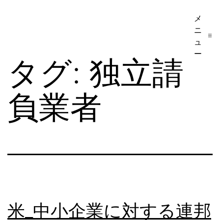
コ
メ
ア
ン
ニ
メ
テ
ュ
リ
ー
ン
タグ:
独立請
カ
ツ
移
へ
負業者
民・
ス
ビ
キ
ザ
ッ
手
プ
続
き
の
米_中小企業に対する連邦
日