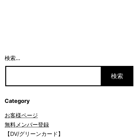
連
邦
政
府
の
検索…
動
き
_1484
Category
お客様ページ
無料メンバー登録
【DV/グリーンカード】