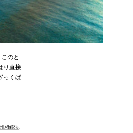
 このと
はり直接
ざっくば
州相続法
、