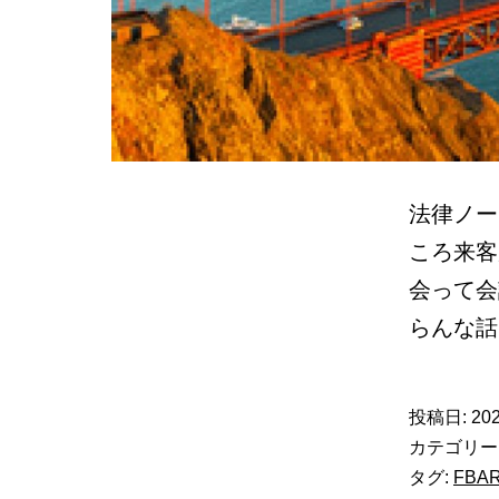
法律ノー
ころ来客
会って会
らんな
投稿日:
202
カテゴリー
タグ:
FBA