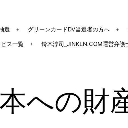
ド抽選
グリーンカードDV当選者の方へ
メ
メ
ニ
ニ
ービス一覧
鈴木淳司_JINKEN.COM運営弁護
メ
ュ
ュ
ニ
ー
ー
ュ
を
を
ー
開
開
を
く
く
本への財
開
く