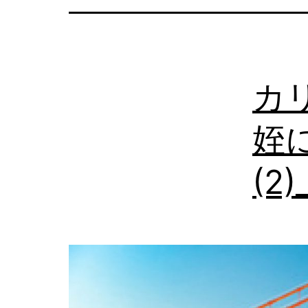
の
日
本
カ
語
相
姪
談
(2)