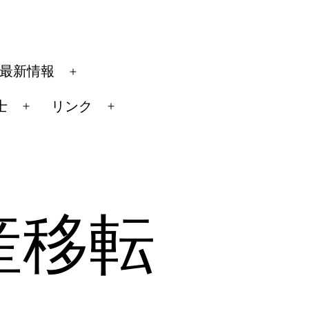
最新情報
メ
ニ
士
リンク
メ
メ
ュ
ニ
ニ
ー
ュ
ュ
を
ー
ー
開
を
を
く
産移転
開
開
く
く