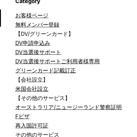
Category
す
に
お客様ページ
は？
無料メンバー登録
【DV/グリーンカード】
(2)_1498
DV申請申込み
DV当選後サポート
DV当選後サポートご利用者様専用
グリーンカード記載訂正
【会社設立】
米国会社設立
【その他のサービス】
オーストラリア/ニュージーランド警察証明
Fビザ
再入国許可証
その他のサービス