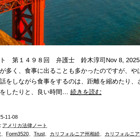
ト 第１４９８回 弁護士 鈴木淳司Nov 8, 2025
が多く、食事に出ることも多かったのですが、や
話をしながら食事をするのは、距離を縮めたり、
カ
話をしたりと、良い時間…
続きを読む
リ
フ
5-11-08
ォ
:
アメリカ法律ノート
ル
R
、
Form3520
、
Trust
、
カリフォルニア州相続
、
カリフォルニア