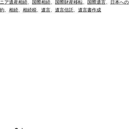
ニア遺産相続
、
国際相続
、
国際財産移転
、
国際遺言
、
日本への
ニ
約
、
相続
、
相続税
、
遺言
、
遺言信託
、
遺言書作成
ア
か
ら
日
本
の
姪
に
遺
産
を
残