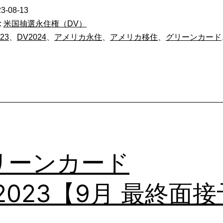
ー
3-08-13
ン
:
米国抽選永住権（DV）
カ
23
、
DV2024
、
アメリカ永住
、
アメリカ移住
、
グリーンカード
ー
ド
DV20
月
面
接
リーンカード
予
定】
2023【9月 最終面接