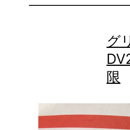
の
日
本
グ
語
相
DV
談
限