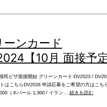
抽
選
DV2023
移
リーンカード
民
ビ
2024【10月 面接予
ザ
発
行
4 移民ビザ面接開始 グリーンカード DV2023 / DV20
数
トはこちらDV2026 申請応募をご希望の方はこちら 
上
グ
,000（ネパール 1,300 / イラン…
続きを読む
限
リ