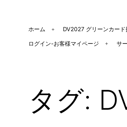
コ
ン
テ
ア
ホーム
DV2027 グリーンカー
メ
ン
メ
ニ
ツ
ログイン-お客様マイページ
サ
リ
メ
ュ
へ
カ
ニ
ー
ス
ュ
移
を
キ
ー
民・
開
ッ
を
く
ビ
タグ:
D
開
プ
ザ
く
手
続
き