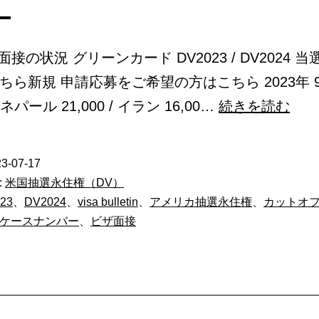
】
3 面接の状況 グリーンカード DV2023 / DV2024 
ちら新規 申請応募をご希望の方はこちら 2023年 
グ
（ネパール 21,000 / イラン 16,00…
続きを読む
リ
ー
3-07-17
ン
:
米国抽選永住権（DV）
カ
23
、
DV2024
、
visa bulletin
、
アメリカ抽選永住権
、
カットオ
ケースナンバー
、
ビザ面接
ー
ド
DV2
月