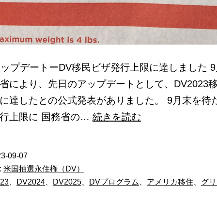
アップデートーDV移民ビザ発行上限に達しました 9
省により、先日のアップデートとして、DV2023
に達したとの公式発表がありました。 9月末を待た
グ
行上限に 国務省の…
続きを読む
リ
ー
3-09-07
ン
:
米国抽選永住権（DV）
カ
23
、
DV2024
、
DV2025
、
DVプログラム
、
アメリカ移住
、
グリ
ー
ド