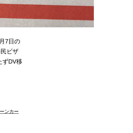
月7日の
移民ビザ
ずDV移
ーンカー