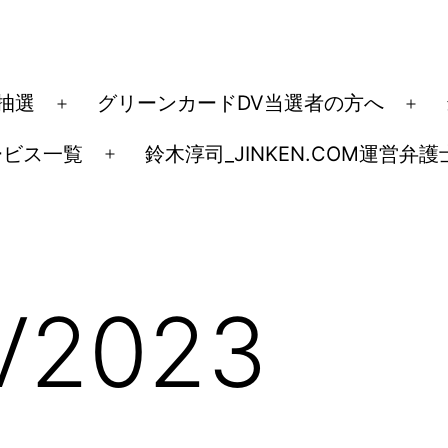
ド抽選
グリーンカードDV当選者の方へ
メ
メ
ニ
ニ
ービス一覧
鈴木淳司_JINKEN.COM運営弁護
メ
ュ
ュ
ニ
ー
ー
ュ
を
を
ー
開
開
を
く
く
V2023
開
く