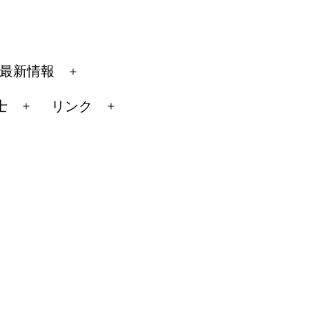
最新情報
メ
ニ
士
リンク
メ
メ
ュ
ニ
ニ
ー
ュ
ュ
を
ー
ー
開
を
を
く
開
開
く
く