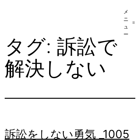
コ
メ
ア
ン
ニ
メ
テ
ュ
リ
ー
ン
タグ:
訴訟で
カ
ツ
移
へ
解決しない
民・
ス
ビ
キ
ザ
ッ
手
プ
続
き
の
訴訟をしない勇気 _1005
日