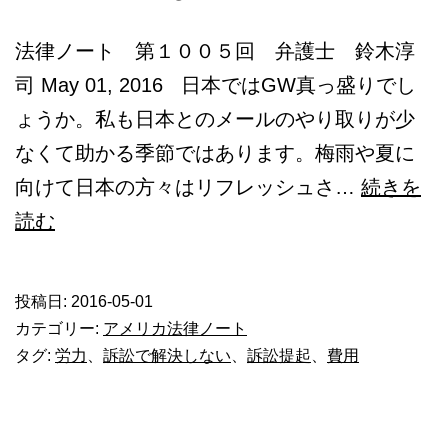
本
法律ノート 第１００５回 弁護士 鈴木淳
語
司 May 01, 2016 日本ではGW真っ盛りでし
相
ょうか。私も日本とのメールのやり取りが少
談
なくて助かる季節ではあります。梅雨や夏に
向けて日本の方々はリフレッシュさ…
続きを
訴
読む
訟
を
投稿日:
2016-05-01
し
カテゴリー:
アメリカ法律ノート
な
タグ:
労力
、
訴訟で解決しない
、
訴訟提起
、
費用
い
勇