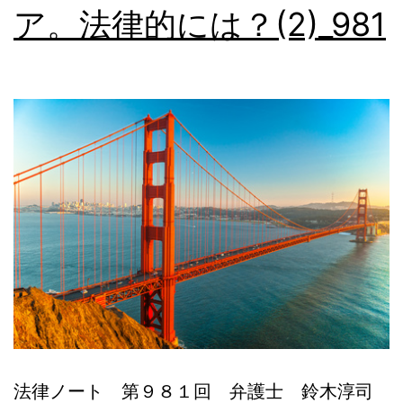
ア。法律的には？(2)_981
本
語
相
談
法律ノート 第９８１回 弁護士 鈴木淳司