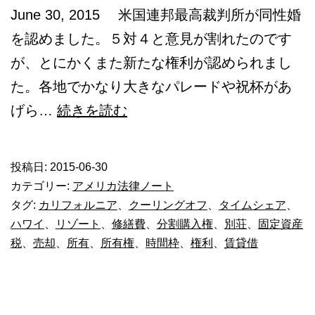
June 30, 2015 米国連邦最高裁判所が同性婚
を認めました。５対４と意見が割れたのです
が、とにかくまた新たな権利が認められまし
た。各地でかなり大きなパレードや祝杯があ
リ
げら…
続きを読む
ゾ
ー
投稿日:
2015-06-30
ト
カテゴリー:
アメリカ法律ノート
地
タグ:
カリフォルニア
、
クーリングオフ
、
タイムシェア
、
ハワイ
、
リゾート
、
修繕費
、
分割購入権
、
別荘
、
固定資産
の
税
、
売却
、
所有
、
所有権
、
時間枠
、
権利
、
賃貸借
タ
イ
ム