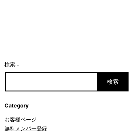
シ
ェ
ア。
法
律
的
検索…
に
は？
(2)_981
Category
お客様ページ
無料メンバー登録