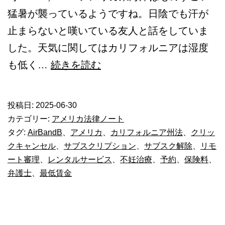
猛暑が襲っているようですね。日陰でも汗が
止まらないと嘆いている友人と話をしていま
した。天気に関してはカリフォルニアは湿度
2025
も低く…
続きを読む
年
7
投稿日:
2025-06-30
月
カテゴリー:
アメリカ法律ノート
1
タグ:
AirBandB
、
アメリカ
、
カリフォルニア州法
、
クリッ
クキャンセル
、
サブスクリプション
、
サブスク解除
、
リモ
日
ート審理
、
レンタルサービス
、
不妊治療
、
予約
、
保険料
、
発
弁護士
、
最低賃金
効
の
カ