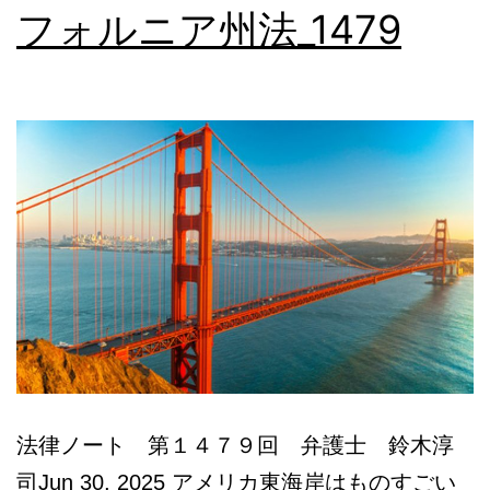
フォルニア州法_1479
本
語
相
談
法律ノート 第１４７９回 弁護士 鈴木淳
司Jun 30, 2025 アメリカ東海岸はものすごい