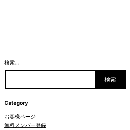
リ
フ
ォ
ル
ニ
ア
検索…
州
法
_1479
Category
お客様ページ
無料メンバー登録