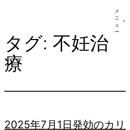
コ
メ
ア
ン
ニ
メ
テ
ュ
リ
ー
ン
タグ:
不妊治
カ
ツ
移
へ
療
民・
ス
ビ
キ
ザ
ッ
手
プ
続
き
の
2025年7月1日発効のカリ
日