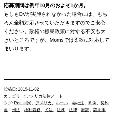
応募期間は例年10月のおよそ1か月。
もしもDVが実施されなかった場合には、もち
ろん全額対応させていただきますのでご安心
ください。政権の移民政策に対する不安も大
きいところですが、Momsでは柔軟に対応して
まいります。
投稿日:
2015-11-02
カテゴリー:
アメリカ法律ノート
タグ:
Recital(s)
、
アメリカ
、
ルール
、
会社法
、
判例
、
契約
書
、
州法
、
権利義務
、
民法
、
法務
、
法律
、
翻訳
、
説明事