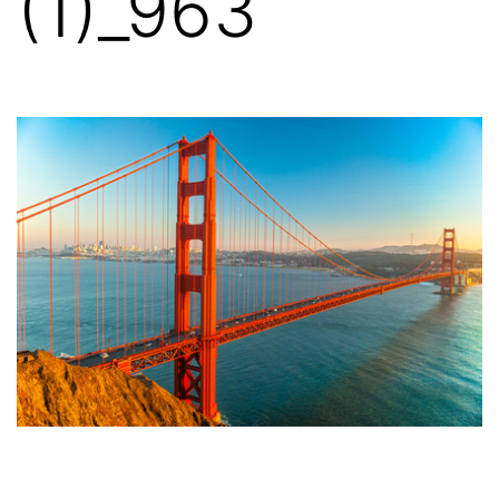
(1)_963
本
語
相
談