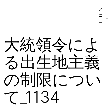
コ
メ
ア
ン
ニ
メ
テ
ュ
リ
ー
ン
カ
大統領令によ
ツ
移
へ
民・
る出生地主義
ス
ビ
キ
ザ
ッ
の制限につい
手
プ
続
て_1134
き
の
日