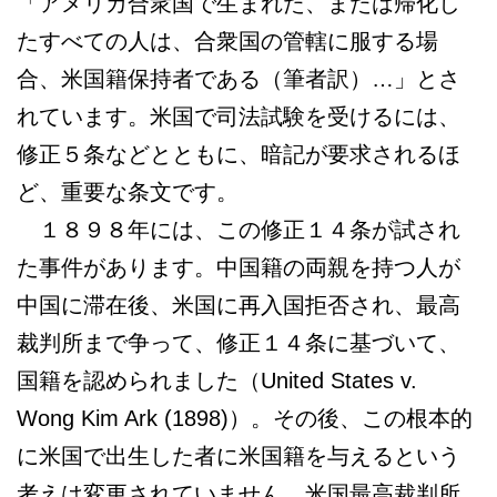
「アメリカ合衆国で生まれた、または帰化し
たすべての人は、合衆国の管轄に服する場
合、米国籍保持者である（筆者訳）…」とさ
れています。米国で司法試験を受けるには、
修正５条などとともに、暗記が要求されるほ
ど、重要な条文です。
１８９８年には、この修正１４条が試され
た事件があります。中国籍の両親を持つ人が
中国に滞在後、米国に再入国拒否され、最高
裁判所まで争って、修正１４条に基づいて、
国籍を認められました（United States v.
Wong Kim Ark (1898)）。その後、この根本的
に米国で出生した者に米国籍を与えるという
考えは変更されていません。米国最高裁判所