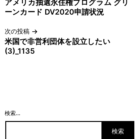
アメリカ抽選永住権プログラム グリ
稿
ーンカード DV2020申請状況
ナ
次の投稿
ビ
米国で非営利団体を設立したい
ゲ
(3)_1135
ー
シ
ョ
ン
検索…