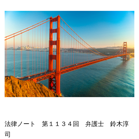
本
語
相
談
法律ノート 第１１３４回 弁護士 鈴木淳
司