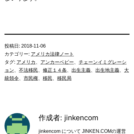
投稿日:
2018-11-06
カテゴリー:
アメリカ法律ノート
タグ:
アメリカ
、
アンカーベビー
、
チェーンイミグレーシ
ョン
、
不法移民
、
修正１４条
、
出生主義
、
出生地主義
、
大
統領令
、
市民権
、
移民
、
移民局
作成者: jinkencom
jinkencom について JINKEN.COMの運営