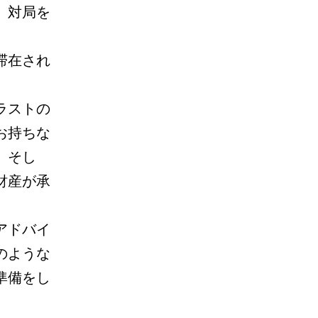
。対局を
。
滞在され
ラストの
お持ちな
。そし
財産が承
アドバイ
のような
準備をし