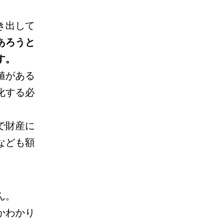
き出して
あろうと
す。
値がある
化する必
で財産に
なども額
。
ん。
かわかり