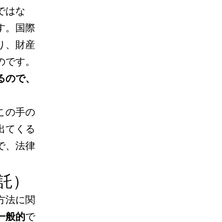
ではな
す。国際
り、財産
のです。
るので、
この手の
出てくる
で、法律
託）
方法に関
一般的
で