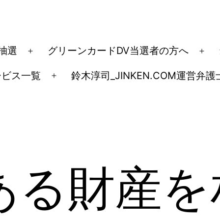
ド抽選
グリーンカードDV当選者の方へ
メ
メ
ニ
ニ
ービス一覧
鈴木淳司_JINKEN.COM運営弁護
メ
ュ
ュ
ニ
ー
ー
ュ
を
を
ー
開
開
を
く
く
開
ある財産を
く