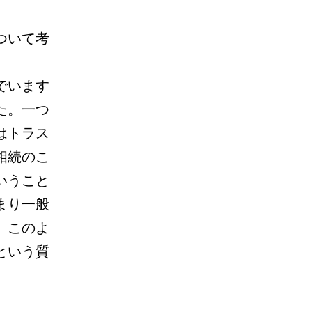
ついて考
でいます
た。一つ
はトラス
相続のこ
いうこと
まり一般
。このよ
という質