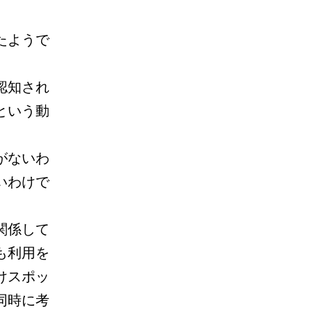
たようで
認知され
という動
がないわ
いわけで
関係して
も利用を
けスポッ
同時に考