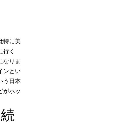
は特に美
に行く
になりま
インとい
いう日本
どがホッ
相続