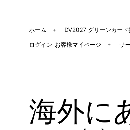
コ
ン
テ
ア
ホーム
DV2027 グリーンカー
メ
ン
メ
ニ
ツ
ログイン-お客様マイページ
サ
リ
メ
ュ
へ
カ
ニ
ー
ス
ュ
移
を
キ
ー
民・
開
ッ
を
く
ビ
開
プ
ザ
海外に
く
手
続
き