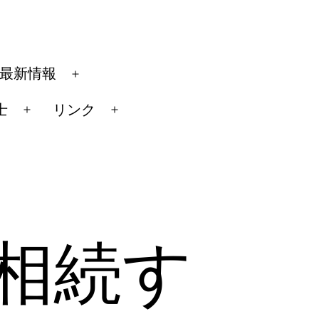
最新情報
メ
ニ
士
リンク
メ
メ
ュ
ニ
ニ
ー
ュ
ュ
を
ー
ー
開
を
を
く
開
開
相続す
く
く