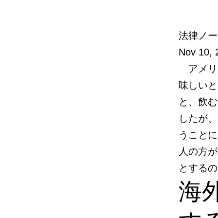
法律ノー
Nov 10, 
アメリ
味しいと
と、飲む
したが、
うことに
人の方が
とするの
海