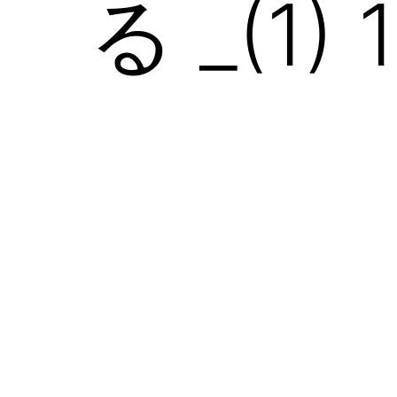
る _(1)
の
日
本
語
相
談