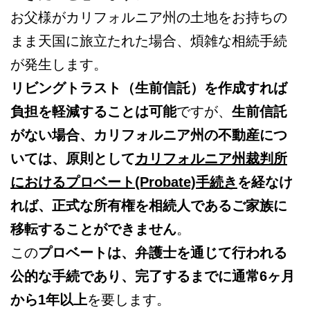
お父様がカリフォルニア州の土地をお持ちの
まま天国に旅立たれた場合、煩雑な相続手続
が発生します。
リビングトラスト（生前信託）を作成すれば
負担を軽減することは可能
ですが、
生前信託
がない場合、カリフォルニア州の不動産につ
いては、原則として
カリフォルニア州裁判所
におけるプロベート(Probate)手続き
を経なけ
れば、正式な所有権を相続人であるご家族に
移転することができません
。
この
プロベートは、弁護士を通じて行われる
公的な手続であり、完了するまでに通常6ヶ月
から1年以上
を要します。