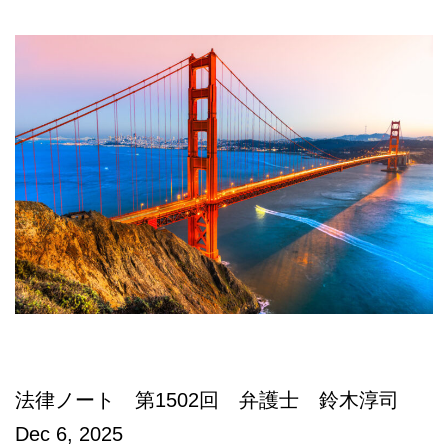
本
語
相
談
法律ノート 第1502回 弁護士 鈴木淳司
Dec 6, 2025