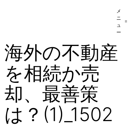
コ
メ
ア
ン
ニ
メ
テ
ュ
リ
ー
ン
カ
海外の不動産
ツ
移
へ
民・
を相続か売
ス
ビ
キ
ザ
ッ
却、最善策
手
プ
続
は？(1)_1502
き
の
日