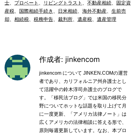
士
、
プロベート
、
リビングトラスト
、
不動産相続
、
固定資
産税
、
国際相続手続き
、
日米相続
、
海外不動産
、
生前売
却
、
相続税
、
税務申告
、
裁判所
、
遺産税
、
遺産管理
作成者: jinkencom
jinkencom について JINKEN.COMの運営
者であり、カリフォルニア州弁護士とし
て活躍中の鈴木淳司弁護士のブログで
す。「移民法ブログ」では米国の移民分
野についてホットな話題を取り上げて月
に一度更新、「アメリカ法律ノート」は
広くアメリカの法律相談に答える形で、
原則毎週更新しています。なお、本ブロ