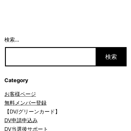
ー
シ
ョ
検索…
ン
Category
お客様ページ
無料メンバー登録
【DV/グリーンカード】
DV申請申込み
DV当選後サポート