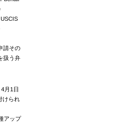
e
nd USCIS
e
申請その
を扱う弁
4月1日
付けられ
種アップ