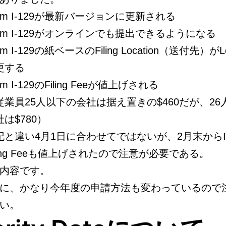
orm I-129が最新バージョンに更新される
orm I-129がオンラインでも提出できるようになる
rm I-129の紙ベースのFiling Location（送付先）がL
更する
rm I-129のFiling Feeが値上げされる
従業員25人以下の会社は据え置きの$460だが、26
は$780）
記と違い4月1日に合わせてではないが、2月末からI-
iling Feeも値上げされたので注意が必要である。
内容です。
に、かなり今年度の申請方法も変わっているので
い。