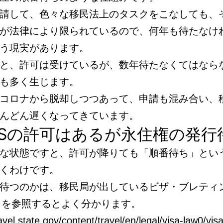
請して、色々な移民法上のタスクをこなしても、
が法律により限られているので、何年も待たなけ
う現実があります。
と、許可は受けているが、数年待たなくてはなら
も多く生じます。
コロナから脱却しつつあって、申請も混み合い、
んどん遅くなってきています。
CISの許可はあるが永住権の発行
な状態ですと、許可が降りても「順番待ち」とい
くわけです。
待つのかは、移民局が出しているビザ・ブレティン（
tin）を参照するとよく分かります。
ravel.state.gov/content/travel/en/legal/visa-law0/visa