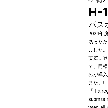
今回は2
H
パス
2024
あったた
ました。
実際に登録
て、同様
みが導入
また、申
「If a reg
submits m
year, all