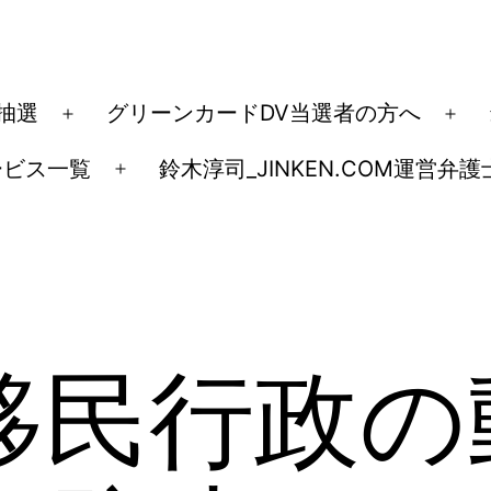
ド抽選
グリーンカードDV当選者の方へ
メ
メ
ニ
ニ
ービス一覧
鈴木淳司_JINKEN.COM運営弁護
メ
ュ
ュ
ニ
ー
ー
ュ
を
を
ー
開
開
を
く
く
開
民行政の動
く