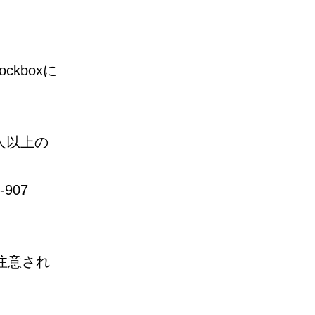
ockboxに
人以上の
907
注意され