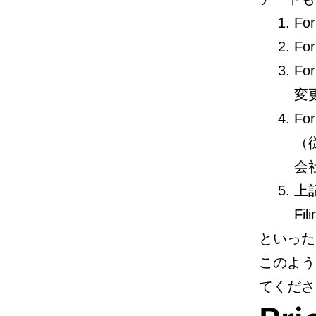
F
F
Fo
変
Fo
（
会社
上
F
といった
このよう
てくださ