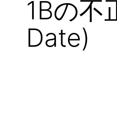
1Bの不正
の
日
本
Date)
語
相
談