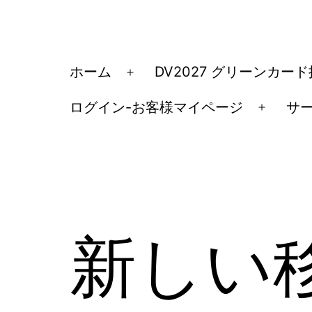
コ
ン
テ
ア
ホーム
DV2027 グリーンカー
メ
ン
メ
ニ
ツ
ログイン-お客様マイページ
サ
リ
メ
ュ
へ
カ
ニ
ー
ス
ュ
移
を
キ
ー
民・
開
ッ
を
く
ビ
開
プ
ザ
新しい移
く
手
続
き