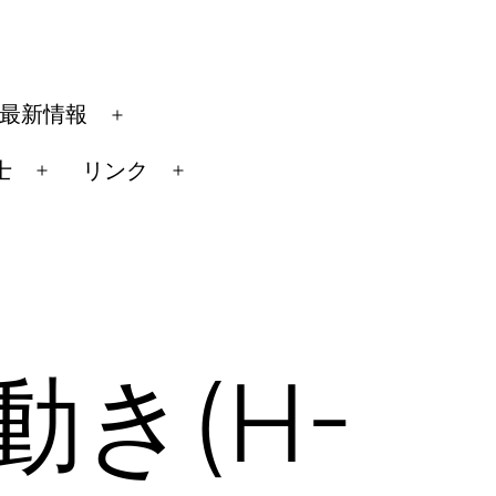
最新情報
メ
ニ
士
リンク
メ
メ
ュ
ニ
ニ
ー
ュ
ュ
を
ー
ー
開
を
を
く
開
開
き(H-
く
く