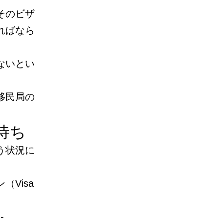
そのビザ
ればなら
ないとい
移民局の
待ち
う状況に
Visa
-