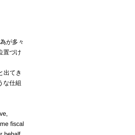
行為が多々
位置づけ
」と出てき
うな仕組
ive,
me fiscal
ir behalf