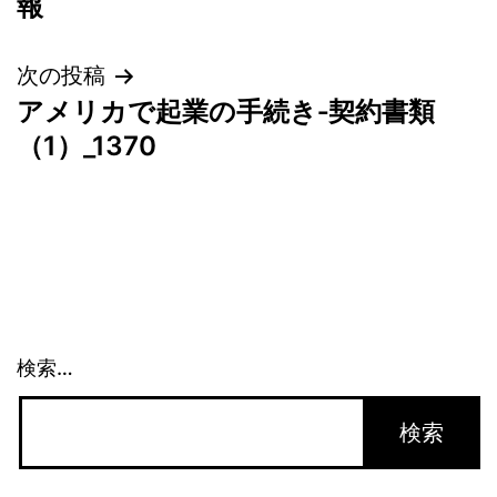
報
ナ
次の投稿
ビ
アメリカで起業の手続き‐契約書類
ゲ
（1）_1370
ー
シ
ョ
ン
検索…