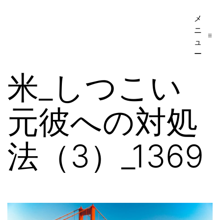
コ
メ
ア
ン
ニ
メ
テ
ュ
リ
ー
ン
カ
米_しつこい
ツ
移
へ
民・
元彼への対処
ス
ビ
キ
ザ
ッ
法（3）_1369
手
プ
続
き
の
日