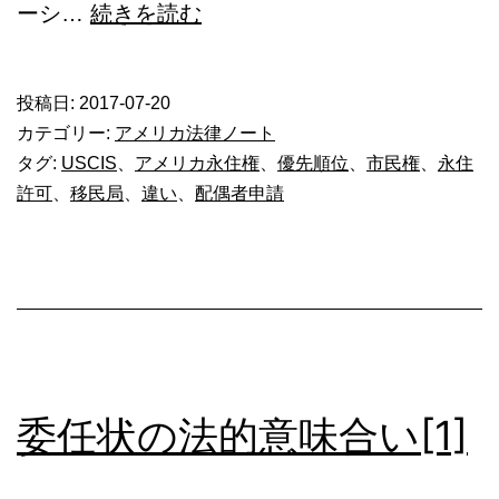
米
ーシ…
続きを読む
国
永
投稿日:
2017-07-20
住
カテゴリー:
アメリカ法律ノート
権
タグ:
USCIS
、
アメリカ永住権
、
優先順位
、
市民権
、
永住
許可
、
移民局
、
違い
、
配偶者申請
者
と
結
婚。
配
偶
委任状の法的意味合い[1]
者
の