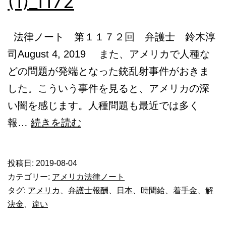
(1)_1172
本
語
法律ノート 第１１７２回 弁護士 鈴木淳
相
司August 4, 2019 また、アメリカで人種な
談
どの問題が発端となった銃乱射事件がおきま
した。こういう事件を見ると、アメリカの深
い闇を感じます。人種問題も最近では多く
成
報…
続きを読む
功
報
投稿日:
2019-08-04
酬
カテゴリー:
アメリカ法律ノート
で
タグ:
アメリカ
、
弁護士報酬
、
日本
、
時間給
、
着手金
、
解
決金
、
違い
受
任