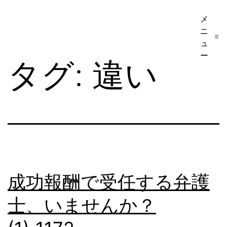
コ
メ
ア
ン
ニ
メ
テ
ュ
リ
ー
ン
タグ:
違い
カ
ツ
移
へ
民・
ス
ビ
キ
ザ
ッ
手
プ
続
成功報酬で受任する弁護
き
士、いませんか？
の
日