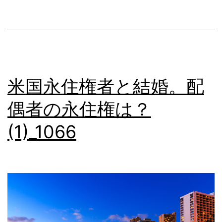
す
る
弁
護
米国永住権者と結婚。配
士、
い
偶者の永住権は？
ま
(1)_1066
せ
ん
か？
(1)_1172