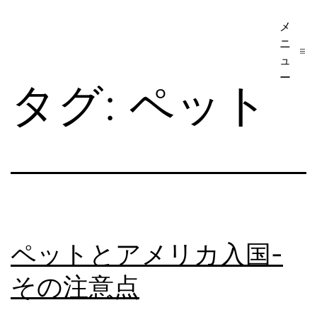
コ
メ
ア
ン
ニ
メ
テ
ュ
リ
ー
ン
タグ:
ペット
カ
ツ
移
へ
民・
ス
ビ
キ
ザ
ッ
手
プ
続
ペットとアメリカ入国-
き
その注意点
の
日