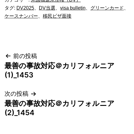
タグ:
DV2025
、
DV当選
、
visa bulletin
、
グリーンカード
、
ケースナンバー
、
移民ビザ面接
投
前の投稿
最善の事故対応＠カリフォルニア
稿
(1)_1453
ナ
次の投稿
ビ
最善の事故対応＠カリフォルニア
ゲ
(2)_1454
ー