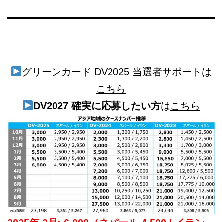
本
語
相
談
グリーンカード DV2025 当選者サポートは
こちら
DV2027
確実に応募したい方
は
こちら