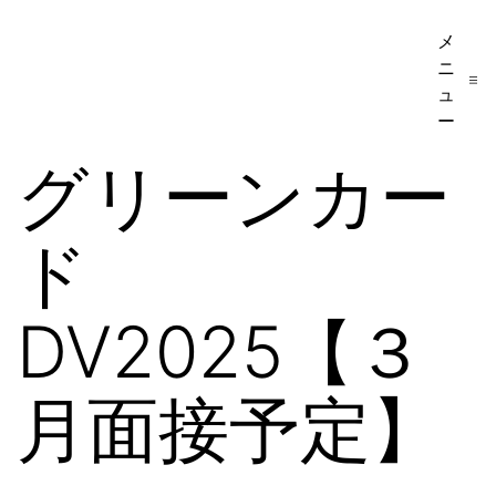
コ
メ
ア
ン
ニ
メ
テ
ュ
リ
ー
ン
カ
グリーンカー
ツ
移
へ
民・
ド
ス
ビ
キ
ザ
ッ
DV2025【３
手
プ
続
月面接予定】
き
の
日