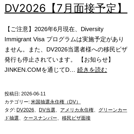
DV2026【7月面接予定】
本
語
【ご注意】2026年6月現在、Diversity
相
Immigrant Visa プログラムは実施予定があり
談
ません。また、DV2026当選者様への移民ビザ
発行も停止されています。 【お知らせ】
グ
JINKEN.COMを通じてD…
続きを読む
リ
ー
投稿日:
2026-06-11
ン
カテゴリー:
米国抽選永住権（DV）
カ
タグ:
DV2026
、
DV当選
、
アメリカ永住権
、
グリーンカー
ド抽選
、
ケースナンバー
、
移民ビザ面接
ー
ド