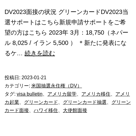
DV2023面接の状況 グリーンカードDV2023当
選サポートはこちら新規申請サポートをご希
望の方はこちら 2023年 3月：18,750（ネパー
ル 8,025 / イラン 5,500 ） ＊新たに発表にな
グ
るケ…
続きを読む
リ
ー
投稿日:
2023-01-21
ン
カテゴリー:
米国抽選永住権（DV）
カ
タグ:
visa bulletin
、
アメリカ留学
、
アメリカ移住
、
アメリ
カ起業
、
グリーンカード
、
グリーンカード抽選
、
グリーン
ー
カード面接
、
ハワイ移住
、
大使館面接
ド
DV2023【3
月