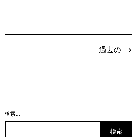
面
接
予
定】
投
過去の
稿
の
ペ
ー
検索…
ジ
送