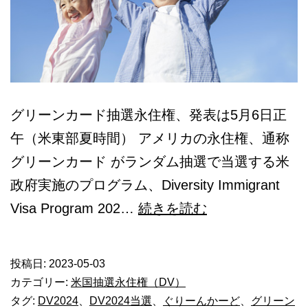
グリーンカード抽選永住権、発表は5月6日正
午（米東部夏時間） アメリカの永住権、通称
グリーンカード がランダム抽選で当選する米
政府実施のプログラム、Diversity Immigrant
グ
Visa Program 202…
続きを読む
リ
ー
投稿日:
2023-05-03
ン
カテゴリー:
米国抽選永住権（DV）
カ
タグ:
DV2024
、
DV2024当選
、
ぐりーんかーど
、
グリーン