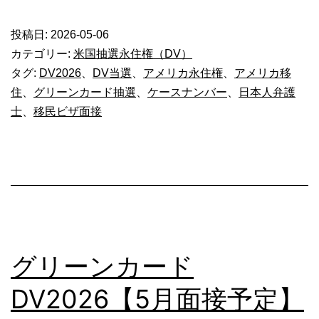
リ
ー
投稿日:
2026-05-06
ン
カテゴリー:
米国抽選永住権（DV）
カ
タグ:
DV2026
、
DV当選
、
アメリカ永住権
、
アメリカ移
住
、
グリーンカード抽選
、
ケースナンバー
、
日本人弁護
ー
士
、
移民ビザ面接
ド
DV2026【
月
面
接
予
グリーンカード
定】
DV2026【5月面接予定】