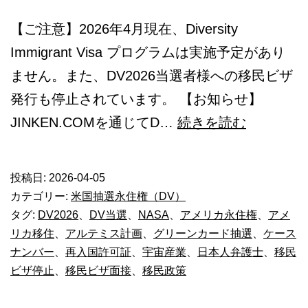
【ご注意】2026年4月現在、Diversity
Immigrant Visa プログラムは実施予定があり
ません。また、DV2026当選者様への移民ビザ
発行も停止されています。 【お知らせ】
グ
JINKEN.COMを通じてD…
続きを読む
リ
ー
投稿日:
2026-04-05
ン
カテゴリー:
米国抽選永住権（DV）
カ
タグ:
DV2026
、
DV当選
、
NASA
、
アメリカ永住権
、
アメ
リカ移住
、
アルテミス計画
、
グリーンカード抽選
、
ケース
ー
ナンバー
、
再入国許可証
、
宇宙産業
、
日本人弁護士
、
移民
ド
ビザ停止
、
移民ビザ面接
、
移民政策
DV2026【