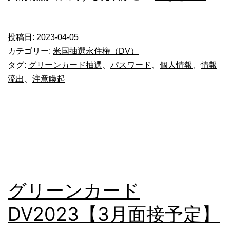
コ
モ
投稿日:
2023-04-05
情
カテゴリー:
米国抽選永住権（DV）
報
タグ:
グリーンカード抽選
、
パスワード
、
個人情報
、
情報
流出
、
注意喚起
流
出
に
関
し
て
グリーンカード
DV2023【3月面接予定】