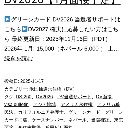
グリーンカード DV2026 当選者サポートは
こちら
DV2027 確実に応募したい方はこち
ら 最終更新日：2025年11月16日（PDT）
2026年 1月: 15,000（ネパール 6,000 ） 上…
グ
続きを読む
リ
ー
投稿日:
2025-11-17
ン
カテゴリー:
米国抽選永住権（DV）
カ
タグ:
DS-260
、
DV2026
、
DV当選サポート
、
DV面接
、
visa bulletin
、
アジア地域
、
アメリカ永住権
、
アメリカ移
ー
民法
、
カリフォルニア弁護士
、
グリーンカード
、
グリーン
ド
カード抽選
、
ケースナンバー
、
ネパール
、
当選確認
、
東京
DV2026【1
面接
、
永住権取得
、
移民ビザ面接