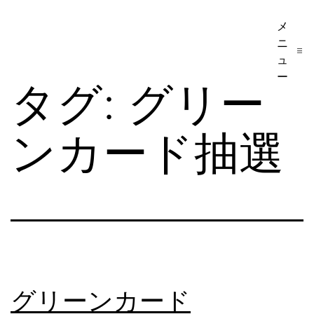
コ
メ
ア
ン
ニ
メ
テ
ュ
リ
ー
ン
タグ:
グリー
カ
ツ
移
へ
ンカード抽選
民・
ス
ビ
キ
ザ
ッ
手
プ
続
き
の
グリーンカード
日