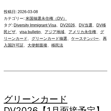
ー
投稿日:
2026-03-08
ン
カテゴリー:
米国抽選永住権（DV）
カ
タグ:
Diversity Immigrant Visa
、
DV2026
、
DV当選
、
DV移
民ビザ
、
visa bulletin
、
アジア地域
、
アメリカ永住権
、
グ
ー
リーンカード
、
グリーンカード抽選
、
ケースナンバー
、
再
ド
入国許可証
、
大使館面接
、
移民法
DV2026【
月
面
接
予
定】
グリーンカード
DV2026【1月面接予定】