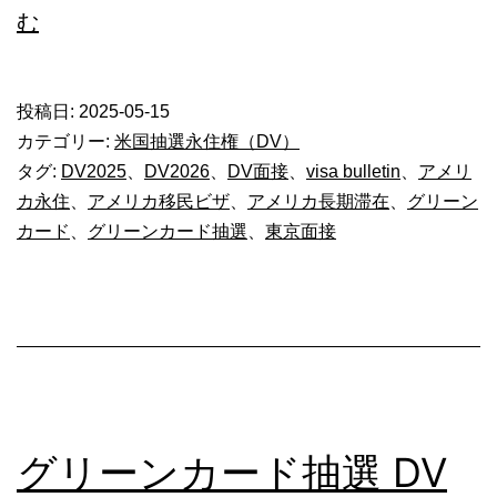
グ
む
リ
ー
投稿日:
2025-05-15
ン
カテゴリー:
米国抽選永住権（DV）
カ
タグ:
DV2025
、
DV2026
、
DV面接
、
visa bulletin
、
アメリ
カ永住
、
アメリカ移民ビザ
、
アメリカ長期滞在
、
グリーン
ー
カード
、
グリーンカード抽選
、
東京面接
ド
DV2025【7
月
面
接
予
グリーンカード抽選 DV
定】