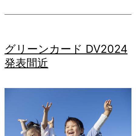
抽
選
DV
2024
グリーンカード DV2024
更
新
発表間近
情
報