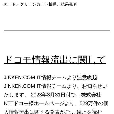
カード
、
グリーンカード抽選
、
結果発表
ー
ド
DV2024
発
表
間
ドコモ情報流出に関して
近
JINKEN.COM IT情報チームより注意喚起
JINKEN.COM IT情報チームより、お知らせい
たします。 2023年3月31日付で、株式会社
NTTドコモ様ホームページより、529万件の個
ド
人情報流出に関する発表がご…
続きを読む