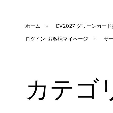
コ
ン
テ
ア
ホーム
DV2027 グリーンカー
メ
ン
メ
ニ
ツ
ログイン-お客様マイページ
サ
リ
メ
ュ
へ
カ
ニ
ー
ス
ュ
移
を
キ
ー
民・
開
ッ
を
く
ビ
カテゴ
開
プ
ザ
く
手
続
き