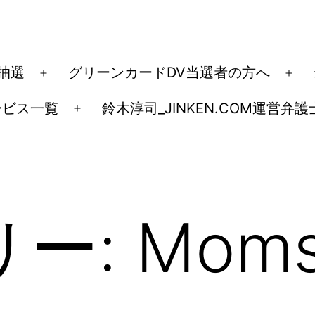
ド抽選
グリーンカードDV当選者の方へ
メ
メ
ニ
ニ
ービス一覧
鈴木淳司_JINKEN.COM運営弁護
メ
ュ
ュ
ニ
ー
ー
ュ
を
を
ー
開
開
を
く
く
リー:
Mom
開
く