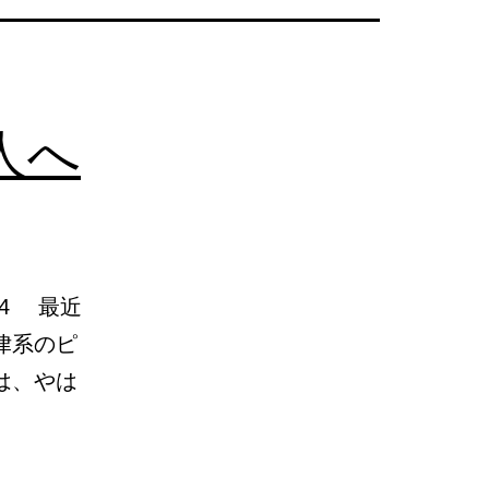
人へ
24 最近
律系のピ
は、やは