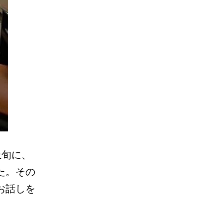
上旬に、
た。その
お話しを