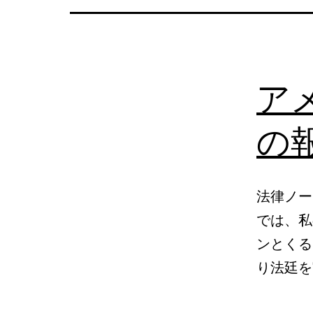
の
日
本
ア
語
相
の報
談
法律ノー
では、私
ンとくる
り法廷