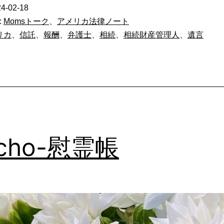
リ
4-02-18
カ
:
Momsトーク
、
アメリカ法律ノート
_
リカ
、
信託
、
報酬
、
弁護士
、
相続
、
相続財産管理人
、
遺言
相
続
財
産
管
理
eicho-慰霊帳
人
へ
の
報
酬