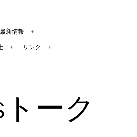
最新情報
メ
ニ
士
リンク
メ
メ
ュ
ニ
ニ
ー
ュ
ュ
を
ー
ー
開
を
を
く
sトーク
開
開
く
く