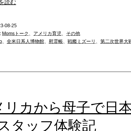
Ireicho-
を読む
慰
霊
3-08-25
帳
:
Momsトーク
、
アメリカ育児
、
その他
ho
、
全米日系人博物館
、
慰霊帳
、
戦艦ミズーリ
、
第二次世界大
メリカから母子で日
-スタッフ体験記