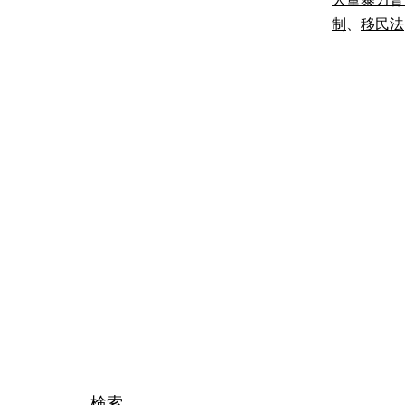
制
、
移民法
検索…