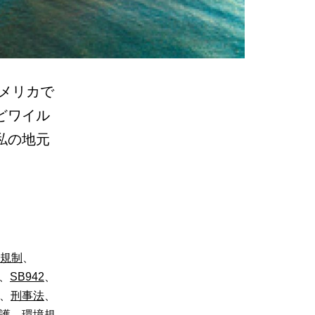
アメリカで
どワイル
私の地元
I規制
、
、
SB942
、
、
刑事法
、
護
、
環境規