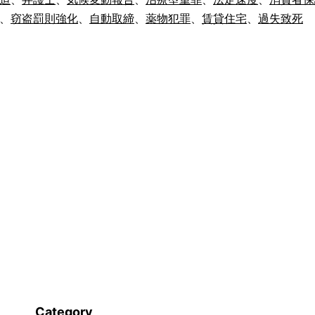
る
、
窃盗罰則強化
、
自動取締
、
薬物犯罪
、
賃貸住宅
、
過失致死
新
し
い
法
律
(2)_1507
Category