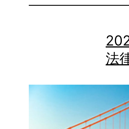
の
日
本
2
語
相
法律
談