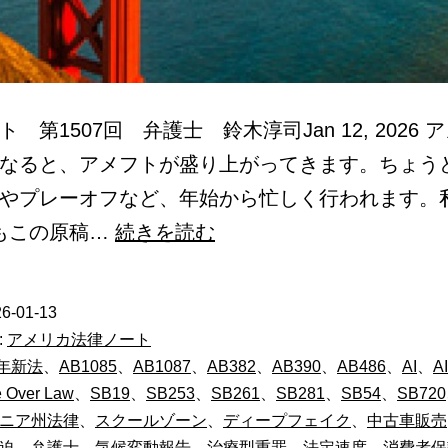
 第1507回 弁護士 鈴木淳司Jan 12, 2026 
なると、アメフトが盛り上がってきます。ちょう
やプレーオフなど、年始から忙しく行われます。
2026
rsもこの原稿…
続きを読む
年
か
6-01-13
ら
:
アメリカ法律ノート
発
6年新法
、
AB1085
、
AB1087
、
AB382
、
AB390
、
AB486
、
AI
、
A
 Over Law
、
SB19
、
SB253
、
SB261
、
SB281
、
SB54
、
SB720
効
ニア州法律
、
スクールゾーン
、
ディープフェイク
、
中古車販売
す
迫
、
弁護士
、
気候変動報告
、
治療型重罪
、
法定速度
、
消費者保