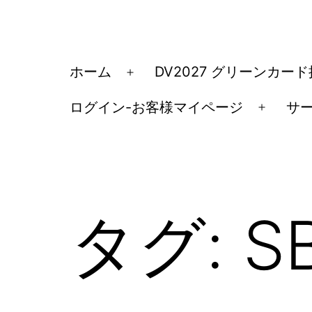
コ
ン
テ
ア
ホーム
DV2027 グリーンカー
メ
ン
メ
ニ
ツ
ログイン-お客様マイページ
サ
リ
メ
ュ
へ
カ
ニ
ー
ス
ュ
移
を
キ
ー
民・
開
ッ
を
く
ビ
タグ:
S
開
プ
ザ
く
手
続
き