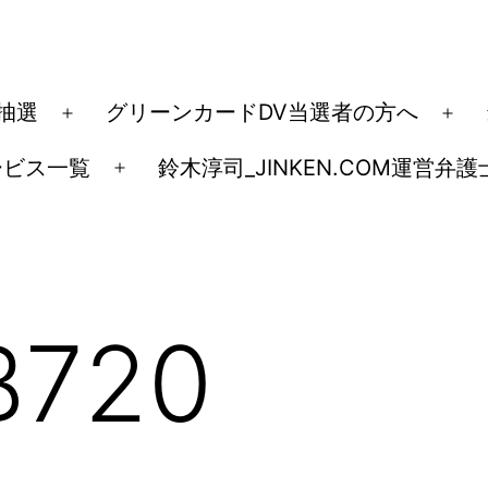
ド抽選
グリーンカードDV当選者の方へ
メ
メ
ニ
ニ
ービス一覧
鈴木淳司_JINKEN.COM運営弁護
メ
ュ
ュ
ニ
ー
ー
ュ
を
を
ー
開
開
を
く
く
B720
開
く