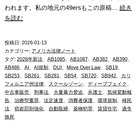
われます。私の地元の49ersもこの原稿…
続き
2026
を読む
年
か
投稿日:
2026-01-13
ら
カテゴリー:
アメリカ法律ノート
発
タグ:
2026年新法
、
AB1085
、
AB1087
、
AB382
、
AB390
、
AB486
、
AI
、
AI規制
、
DUI
、
Move Over Law
、
SB19
、
効
SB253
、
SB261
、
SB281
、
SB54
、
SB720
、
SB942
、
カリ
す
フォルニア州法律
、
スクールゾーン
、
ディープフェイク
、
る
中古車販売
、
刑事法
、
大量暴力脅迫
、
弁護士
、
気候変動報
新
告
、
治療型重罪
、
法定速度
、
消費者保護
、
環境規制
、
移民
法
、
窃盗罰則強化
、
自動取締
、
薬物犯罪
、
賃貸住宅
、
過失
し
致死
い
法