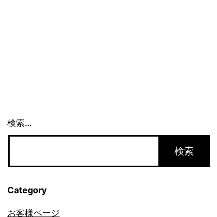
律
(2)_1507
検索…
Category
お客様ページ