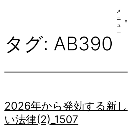
コ
メ
ア
ン
ニ
メ
テ
ュ
リ
ー
ン
タグ:
AB390
カ
ツ
移
へ
民・
ス
ビ
キ
ザ
ッ
手
プ
続
2026年から発効する新し
き
い法律(2)_1507
の
日