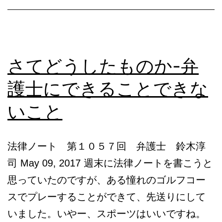
カ
の
後
さてどうしたものか-弁
見
護士にできることできな
制
度
いこと
(4)_1204
法律ノート 第１０５７回 弁護士 鈴木淳
司 May 09, 2017 週末に法律ノートを書こうと
思っていたのですが、ある憧れのゴルフコー
スでプレーすることができて、先送りにして
いました。いやー、スポーツはいいですね。