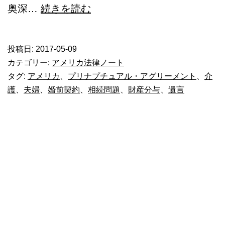
さ
奥深…
続きを読む
て
ど
投稿日:
2017-05-09
う
カテゴリー:
アメリカ法律ノート
し
タグ:
アメリカ
、
プリナプチュアル・アグリーメント
、
介
護
、
夫婦
、
婚前契約
、
相続問題
、
財産分与
、
遺言
た
も
の
か-
弁
護
士
に