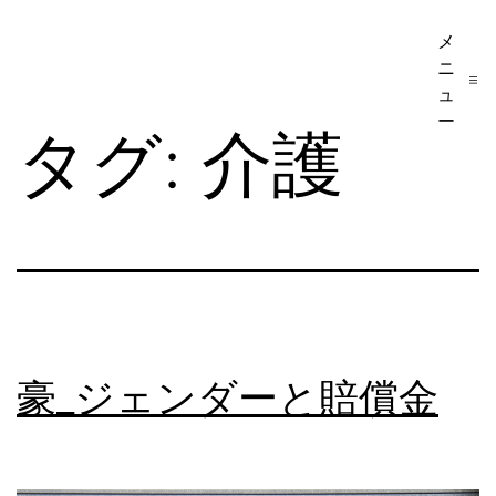
コ
メ
ア
ン
ニ
メ
テ
ュ
リ
ー
ン
タグ:
介護
カ
ツ
移
へ
民・
ス
ビ
キ
ザ
ッ
手
プ
続
豪_ジェンダーと賠償金
き
の
日