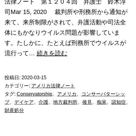
法律ノート 第１２０４回 弁護士 鈴木淳
司Mar 15, 2020 裁判所や刑務所から通知が
来て、来所制限がされて、弁護活動や司法全
体にもかなりウイルス問題が影響していま
す。たしかに、たとえば刑務所でウイルスが
父
流行って…
続きを読む
が
認
投稿日:
2020-03-15
知
カテゴリー:
アメリカ法律ノート
症
タグ:
Conservatorship
、
アメリカ
、
コンサーバターシッ
プ
、
デイケア
、
介護
、
地方裁判所
、
後見
、
痴呆
、
認知症
、
に。
財産処分
ア
メ
リ