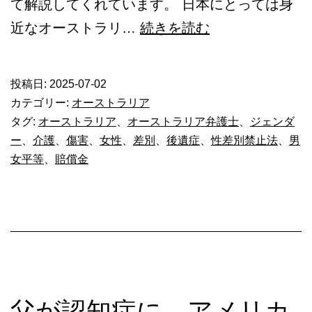
て解説してくれています。 日本にとっては身
豪
近なオーストラリ…
続きを読む
_
ジ
投稿日:
2025-07-02
ェ
カテゴリー:
オーストラリア
ン
タグ:
オーストラリア
、
オーストラリア弁護士
、
ジェンダ
ー
、
介護
、
傷害
、
女性
、
差別
、
後遺症
、
性差別禁止法
、
男
ダ
女平等
、
賠償金
ー
と
賠
償
金
父が認知症に。アメリカ