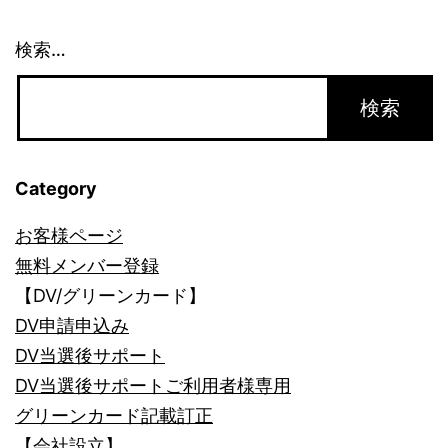
で
き
検索…
る
こ
と
で
Category
き
お客様ページ
な
無料メンバー登録
い
【DV/グリーンカード】
こ
DV申請申込み
と
DV当選後サポート
DV当選後サポートご利用者様専用
グリーンカード記載訂正
【会社設立】