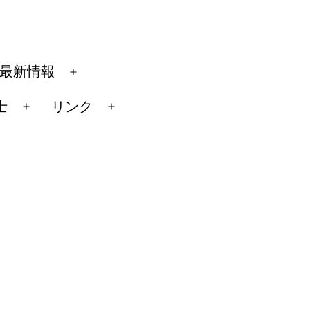
最新情報
メ
ニ
士
リンク
メ
メ
ュ
ニ
ニ
ー
ュ
ュ
を
ー
ー
開
を
を
く
開
開
く
く