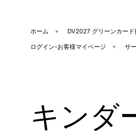
コ
ン
テ
ア
ホーム
DV2027 グリーンカー
メ
ン
メ
ニ
ツ
ログイン-お客様マイページ
サ
リ
メ
ュ
へ
カ
ニ
ー
ス
ュ
移
を
キ
ー
民・
開
ッ
を
く
ビ
開
プ
ザ
キンダ
く
手
続
き