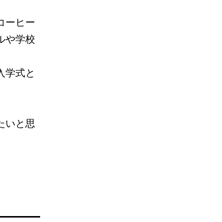
コーヒー
ルや学校
入学式と
たいと思