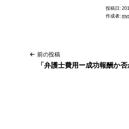
投稿日:
201
作成者:
my
投
前の投稿
「弁護士費用ー成功報酬か否か
稿
ナ
ビ