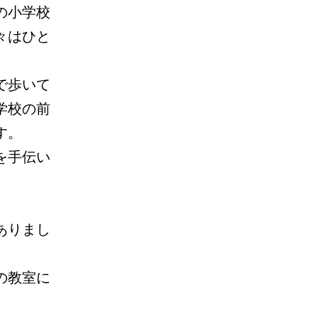
の小学校
々はひと
で歩いて
学校の前
す。
を手伝い
ありまし
の教室に