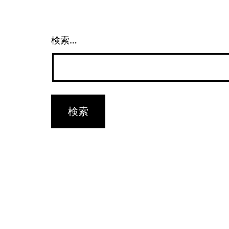
ゲ
ー
検索…
シ
ョ
ン