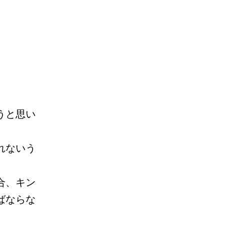
うと思い
れないう
合、キン
ばならな