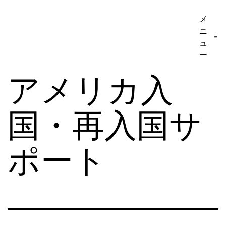
コ
メ
ア
ン
ニ
メ
テ
ュ
リ
ー
ン
カ
アメリカ入
ツ
移
へ
民・
国・再入国サ
ス
ビ
キ
ザ
ッ
ポート
手
プ
続
き
の
日