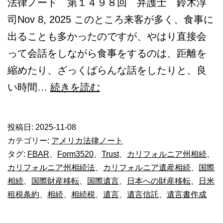
法律ノート 第１４９８回 弁護士 鈴木淳
司Nov 8, 2025 このところ来客が多く、食事に
出ることも多かったのですが、やはり直接会
って会話をしながら食事をするのは、距離を
縮めたり、ざっくばらんな話をしたりと、良
カ
い時間…
続きを読む
リ
フ
投稿日:
2025-11-08
ォ
カテゴリー:
アメリカ法律ノート
ル
タグ:
FBAR
、
Form3520
、
Trust
、
カリフォルニア州相続
、
カリフォルニア州相続法
、
カリフォルニア遺産相続
、
国際
ニ
相続
、
国際財産移転
、
国際遺言
、
日本への財産移転
、
日米
ア
租税条約
、
相続
、
相続税
、
遺言
、
遺言信託
、
遺言書作成
か
ら