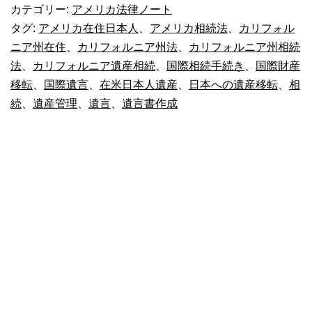
ォ
カテゴリー:
アメリカ法律ノート
ル
タグ:
アメリカ在住日本人
、
アメリカ相続法
、
カリフォル
ニア州在住
、
カリフォルニア州法
、
カリフォルニア州相続
ニ
法
、
カリフォルニア遺産相続
、
国際相続手続き
、
国際財産
ア
移転
、
国際遺言
、
在米日本人遺産
、
日本への遺産移転
、
相
か
続
、
遺産管理
、
遺言
、
遺言書作成
ら
日
本
の
姪
に
遺
産