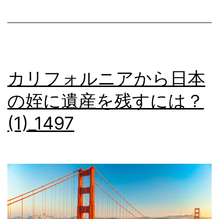
日
本
の
姪
カリフォルニアから日本
に
の姪に遺産を残すには？
遺
産
(1)_1497
を
残
す
に
は？
(2)_1498