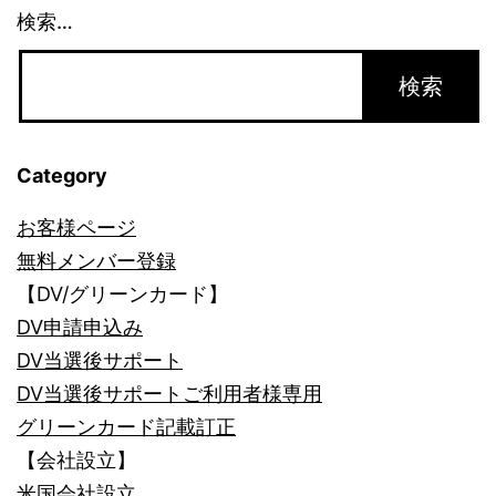
を
検索…
残
す
に
は？
Category
(1)_1497
お客様ページ
無料メンバー登録
【DV/グリーンカード】
DV申請申込み
DV当選後サポート
DV当選後サポートご利用者様専用
グリーンカード記載訂正
【会社設立】
米国会社設立