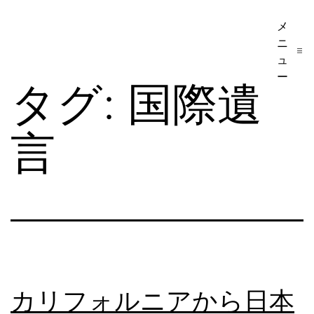
コ
メ
ア
ン
ニ
メ
テ
ュ
リ
ー
ン
タグ:
国際遺
カ
ツ
移
へ
言
民・
ス
ビ
キ
ザ
ッ
手
プ
続
き
の
カリフォルニアから日本
日