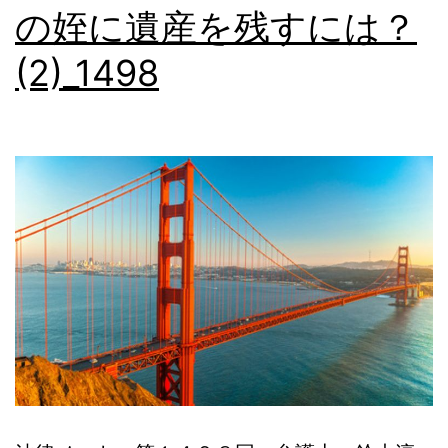
の姪に遺産を残すには？
本
(2)_1498
語
相
談