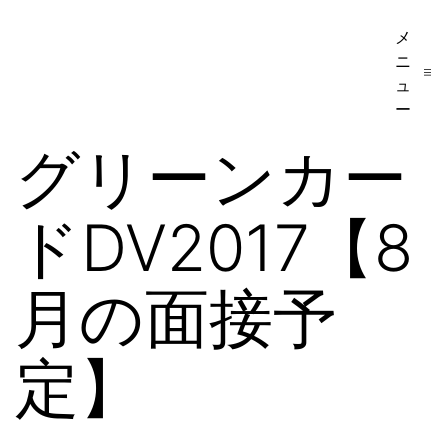
コ
メ
ア
ン
ニ
メ
テ
ュ
リ
ー
ン
カ
グリーンカー
ツ
移
へ
民・
ドDV2017【8
ス
ビ
キ
ザ
ッ
月の面接予
手
プ
続
定】
き
の
日