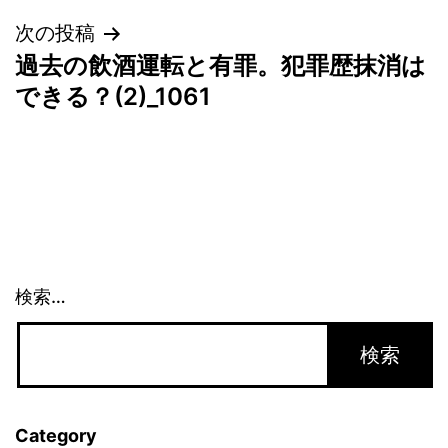
ナ
次の投稿
ビ
過去の飲酒運転と有罪。犯罪歴抹消は
ゲ
できる？(2)_1061
ー
シ
ョ
ン
検索…
Category