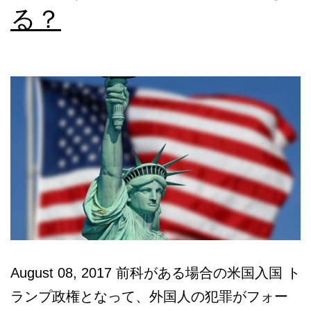
る？
本
語
相
談
August 08, 2017 前科がある場合の米国入国 ト
ランプ政権となって、外国人の犯罪がフォー