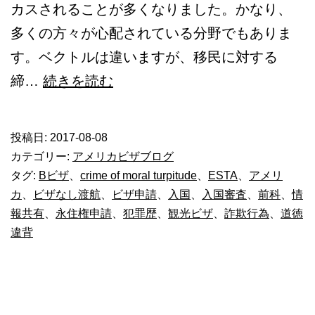
カスされることが多くなりました。かなり、
多くの方々が心配されている分野でもありま
す。ベクトルは違いますが、移民に対する
前
締…
続きを読む
科
あ
投稿日:
2017-08-08
り。
カテゴリー:
アメリカビザブログ
米
タグ:
Bビザ
、
crime of moral turpitude
、
ESTA
、
アメリ
カ
、
ビザなし渡航
、
ビザ申請
、
入国
、
入国審査
、
前科
、
情
国
報共有
、
永住権申請
、
犯罪歴
、
観光ビザ
、
詐欺行為
、
道徳
入
違背
国
で
き