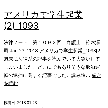
ラ
アメリカで学生起業
ブ
ル
(2)_1093
(2)_1420
法律ノート 第１０９３回 弁護士 鈴木淳
司 Jan 23, 2018 アメリカで学生起業_1093[2]
週末に法律系の記事を読んでいて大笑いして
しまいました。どこにでもありそうな飲酒運
転の逮捕に関する記事でした。読み進…
続き
ア
を読む
メ
リ
投稿日:
2018-01-23
カ