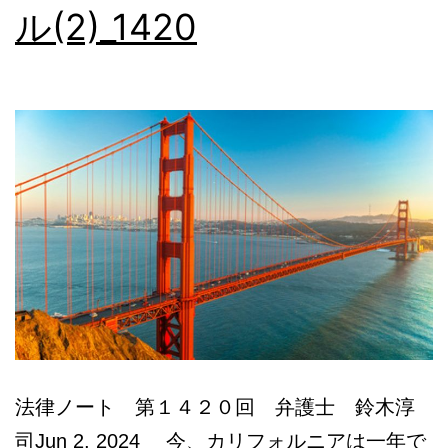
ル(2)_1420
本
語
相
談
法律ノート 第１４２０回 弁護士 鈴木淳
司Jun 2, 2024 今、カリフォルニアは一年で