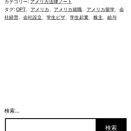
カテゴリー:
アメリカ法律ノート
で
タグ:
OPT
、
アメリカ
、
アメリカ就職
、
アメリカ留学
、
会
社経営
、
会社設立
、
学生ビザ
、
学生起業
、
株主
、
給与
学
生
起
業
(2)_1093
検索…