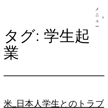
コ
メ
ア
ン
ニ
メ
テ
ュ
リ
ー
ン
タグ:
学生起
カ
ツ
移
へ
業
民・
ス
ビ
キ
ザ
ッ
手
プ
続
き
の
米_日本人学生とのトラブ
日