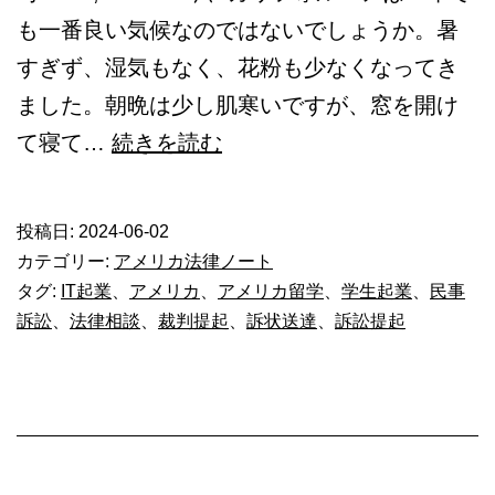
も一番良い気候なのではないでしょうか。暑
すぎず、湿気もなく、花粉も少なくなってき
ました。朝晩は少し肌寒いですが、窓を開け
米
て寝て…
続きを読む
_
日
投稿日:
2024-06-02
本
カテゴリー:
アメリカ法律ノート
人
タグ:
IT起業
、
アメリカ
、
アメリカ留学
、
学生起業
、
民事
訴訟
、
法律相談
、
裁判提起
、
訴状送達
、
訴訟提起
学
生
と
の
ト