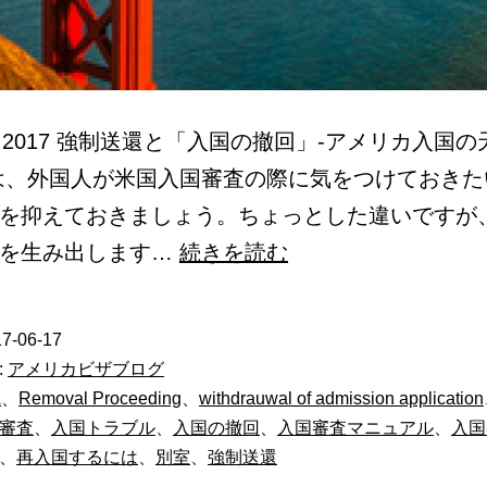
15, 2017 強制送還と「入国の撤回」-アメリカ入国
は、外国人が米国入国審査の際に気をつけておきた
を抑えておきましょう。ちょっとした違いですが
強
差を生み出します…
続きを読む
制
送
7-06-17
還
:
アメリカビザブログ
と
A
、
Removal Proceeding
、
withdrauwal of admission application
審査
、
入国トラブル
、
入国の撤回
、
入国審査マニュアル
、
入国
「入
、
再入国するには
、
別室
、
強制送還
国