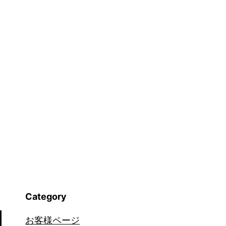
の
撤
回」-
ア
メ
リ
カ
入
国
の
天
Category
国
と
お客様ページ