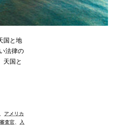
の天国と地
い法律の
、天国と
、
アメリカ
審査官
、
入