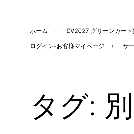
コ
ン
テ
ア
ホーム
DV2027 グリーンカー
メ
ン
メ
ニ
ツ
ログイン-お客様マイページ
サ
リ
メ
ュ
へ
カ
ニ
ー
ス
ュ
移
を
キ
ー
民・
開
ッ
を
く
ビ
タグ:
別
開
プ
ザ
く
手
続
き