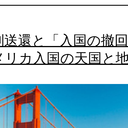
制送還と「入国の撤回
メリカ入国の天国と