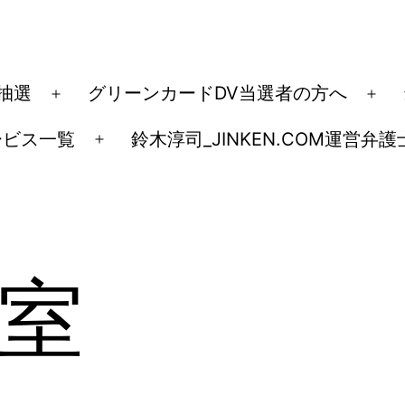
ド抽選
グリーンカードDV当選者の方へ
メ
メ
ニ
ニ
ービス一覧
鈴木淳司_JINKEN.COM運営弁護
メ
ュ
ュ
ニ
ー
ー
ュ
を
を
ー
開
開
を
く
く
室
開
く