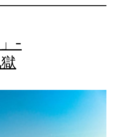
」-
地獄