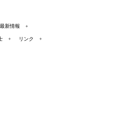
最新情報
メ
ニ
士
リンク
メ
メ
ュ
ニ
ニ
ー
ュ
ュ
を
ー
ー
開
を
を
く
開
開
く
く