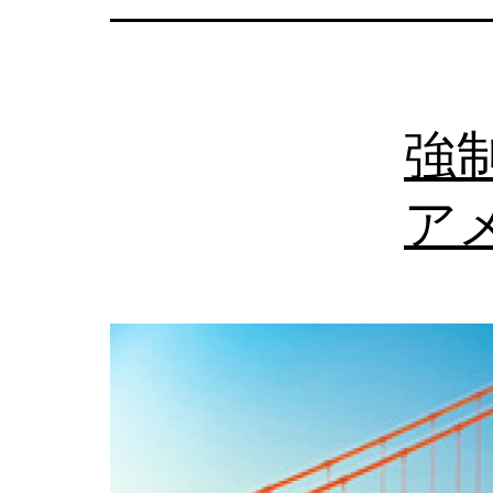
の
日
本
強
語
相
ア
談