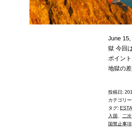
June 
獄 今回
ポイント
地獄の
投稿日:
201
カテゴリー
タグ:
EST
入国
、
二次
国禁止事項