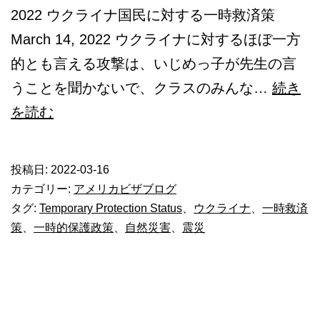
2022 ウクライナ国民に対する一時救済策
March 14, 2022 ウクライナに対するほぼ一方
的とも言える攻撃は、いじめっ子が先生の言
うことを聞かないで、クラスのみんな…
続き
ウ
を読む
ク
ラ
投稿日:
2022-03-16
イ
カテゴリー:
アメリカビザブログ
ナ
タグ:
Temporary Protection Status
、
ウクライナ
、
一時救済
策
、
一時的保護政策
、
自然災害
、
震災
国
民
に
対