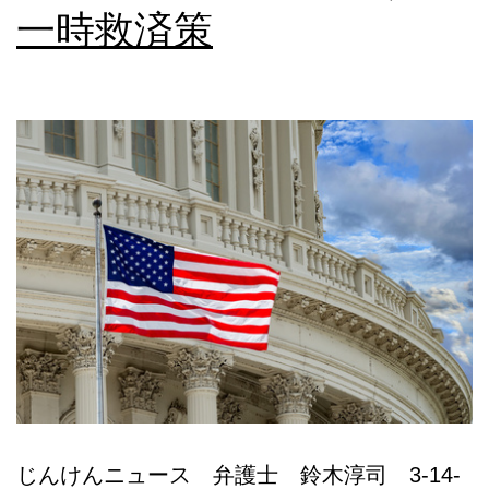
一時救済策
本
語
相
談
じんけんニュース 弁護士 鈴木淳司 3-14-