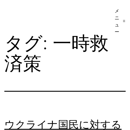
コ
メ
ア
ン
ニ
メ
テ
ュ
リ
ー
ン
タグ:
一時救
カ
ツ
移
へ
済策
民・
ス
ビ
キ
ザ
ッ
手
プ
続
き
の
ウクライナ国民に対する
日