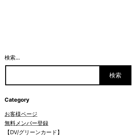
す
る
一
時
救
済
検索…
策
Category
お客様ページ
無料メンバー登録
【DV/グリーンカード】