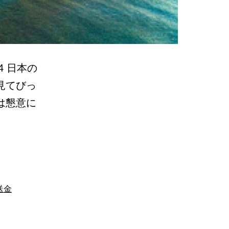
4 日本の
見てびっ
は懇意に
送金