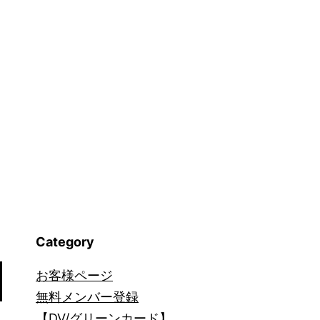
詐
欺
(1)_1441
Category
お客様ページ
無料メンバー登録
【DV/グリーンカード】