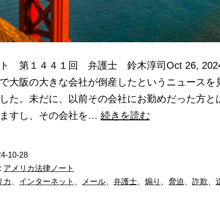
ト 第１４４１回 弁護士 鈴木淳司Oct 26, 202
で大阪の大きな会社が倒産したというニュースを
した。未だに、以前その会社にお勤めだった方と
イ
りますし、その会社を…
続きを読む
ン
タ
4-10-28
ー
:
アメリカ法律ノート
ネ
リカ
、
インターネット
、
メール
、
弁護士
、
煽り
、
脅迫
、
詐欺
、
ッ
ト