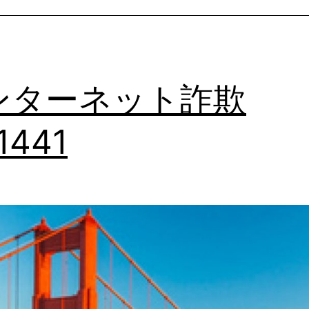
詐
欺
(2)_1442
ンターネット詐欺
_1441