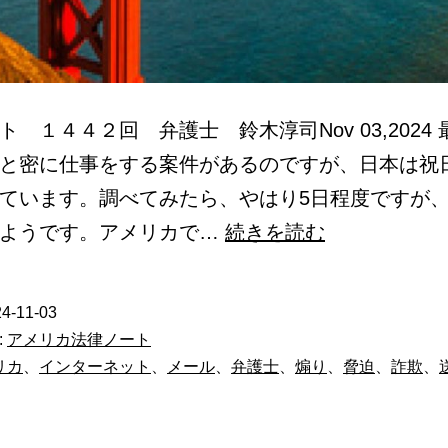
ト １４４２回 弁護士 鈴木淳司Nov 03,2024
と密に仕事をする案件があるのですが、日本は祝
ています。調べてみたら、やはり5日程度ですが
イ
いようです。アメリカで…
続きを読む
ン
タ
4-11-03
ー
:
アメリカ法律ノート
ネ
リカ
、
インターネット
、
メール
、
弁護士
、
煽り
、
脅迫
、
詐欺
、
ッ
ト