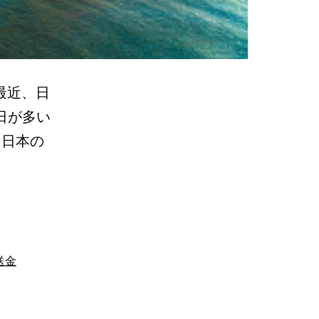
 最近、日
日が多い
、日本の
送金