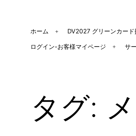
コ
ン
テ
ア
ホーム
DV2027 グリーンカー
メ
ン
メ
ニ
ツ
ログイン-お客様マイページ
サ
リ
メ
ュ
へ
カ
ニ
ー
ス
ュ
移
を
キ
ー
民・
開
ッ
を
く
ビ
タグ:
メ
開
プ
ザ
く
手
続
き