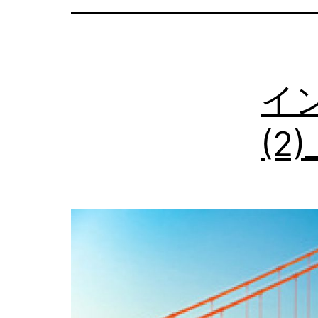
の
日
本
イ
語
相
(2)
談