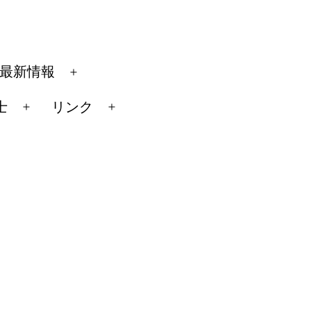
最新情報
メ
ニ
士
リンク
メ
メ
ュ
ニ
ニ
ー
ュ
ュ
を
ー
ー
開
を
を
く
開
開
く
く