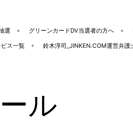
ド抽選
グリーンカードDV当選者の方へ
メ
メ
ニ
ニ
ービス一覧
鈴木淳司_JINKEN.COM運営弁護
メ
ュ
ュ
ニ
ー
ー
ュ
を
を
ー
開
開
を
く
く
ール
開
く