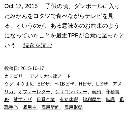
Oct 17, 2015 子供の頃、ダンボールに入っ
たみかんをコタツで食べながらテレビを見
る、というのが、ある意味冬のお約束のよう
になっていたことを最近TPPが合意に至ったと
ア
いう…
続きを読む
メ
リ
投稿日:
2015-10-17
カ
カテゴリー:
アメリカ法律ノート
で
タグ:
４０１K
、
Eビザ
、
H-1Bビザ
、
Hビザ
、
Lビザ
、
アメ
リカ
、
オファーレター
、
シリコンバレー
、
契約
、
守秘義
転
務
、
就労ビザ
、
日系企業
、
有給休暇
、
福利厚生
、
転職
、
退
職
職手当
、
雇用主
、
雇用契約
、
雇用形態
す
る