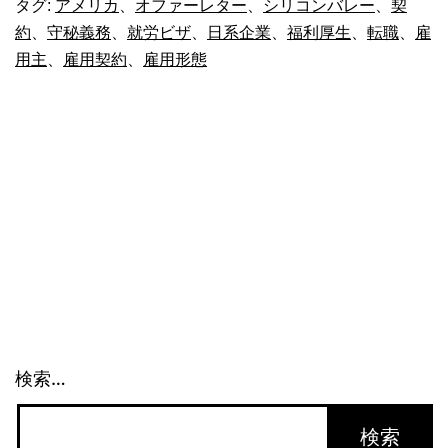
で
タグ:
アメリカ
、
オファーレター
、
シリコンバレー
、
契
約
、
守秘義務
、
就労ビザ
、
日系企業
、
福利厚生
、
転職
、
雇
転
用主
、
雇用契約
、
雇用形態
職
す
る
際
の
注
意
点
(2)_960
検索…