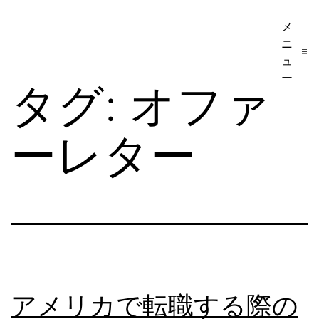
コ
メ
ア
ン
ニ
メ
テ
ュ
リ
ー
ン
タグ:
オファ
カ
ツ
移
へ
ーレター
民・
ス
ビ
キ
ザ
ッ
手
プ
続
き
の
アメリカで転職する際の
日