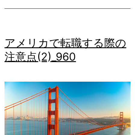
際
の
注
意
アメリカで転職する際の
点
注意点(2)_960
(3)_961