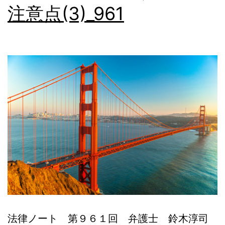
注意点(3)_961
本
語
相
談
法律ノート 第９６１回 弁護士 鈴木淳司