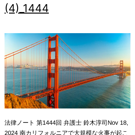
(4)_1444
本
語
相
談
法律ノート 第1444回 弁護士 鈴木淳司Nov 18,
2024 南カリフォルニアで大規模な火事が起こ