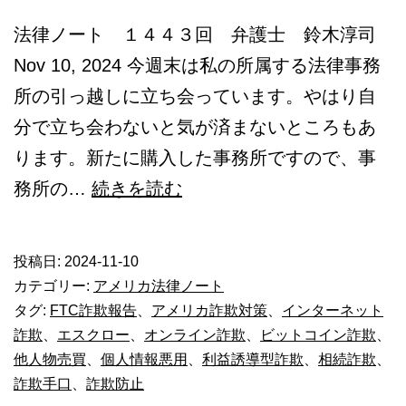
法律ノート １４４３回 弁護士 鈴木淳司
Nov 10, 2024 今週末は私の所属する法律事務
所の引っ越しに立ち会っています。やはり自
分で立ち会わないと気が済まないところもあ
ります。新たに購入した事務所ですので、事
イ
務所の…
続きを読む
ン
タ
投稿日:
2024-11-10
ー
カテゴリー:
アメリカ法律ノート
ネ
タグ:
FTC詐欺報告
、
アメリカ詐欺対策
、
インターネット
詐欺
、
エスクロー
、
オンライン詐欺
、
ビットコイン詐欺
、
ッ
他人物売買
、
個人情報悪用
、
利益誘導型詐欺
、
相続詐欺
、
ト
詐欺手口
、
詐欺防止
詐