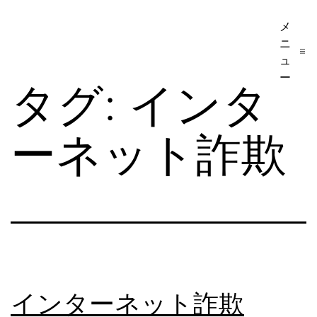
コ
メ
ア
ン
ニ
メ
テ
ュ
リ
ー
ン
タグ:
インタ
カ
ツ
移
へ
ーネット詐欺
民・
ス
ビ
キ
ザ
ッ
手
プ
続
き
の
インターネット詐欺
日