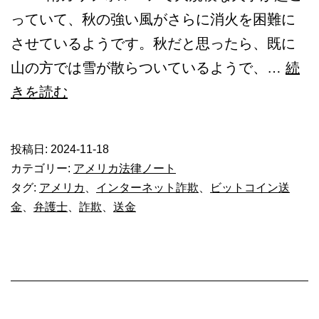
っていて、秋の強い風がさらに消火を困難に
させているようです。秋だと思ったら、既に
山の方では雪が散らついているようで、…
続
イ
きを読む
ン
タ
投稿日:
2024-11-18
ー
カテゴリー:
アメリカ法律ノート
ネ
タグ:
アメリカ
、
インターネット詐欺
、
ビットコイン送
金
、
弁護士
、
詐欺
、
送金
ッ
ト
詐
欺
(4)_1444