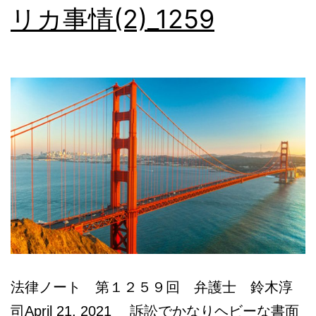
リカ事情(2)_1259
本
語
相
談
法律ノート 第１２５９回 弁護士 鈴木淳
司April 21, 2021 訴訟でかなりヘビーな書面