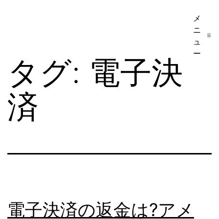
コ
メ
ア
ン
ニ
メ
テ
ュ
リ
ー
ン
タグ:
電子決
カ
ツ
移
へ
済
民・
ス
ビ
キ
ザ
ッ
手
プ
続
き
の
電子決済の返金は?アメ
日