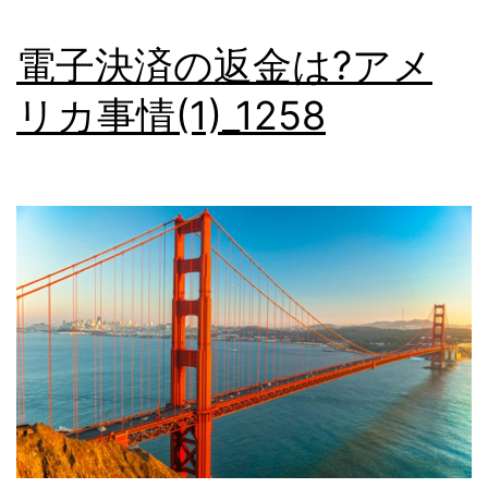
リ
電子決済の返金は?アメ
カ
事
リカ事情(1)_1258
情
(2)_1259