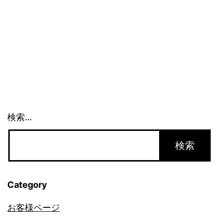
ア
メ
リ
カ
事
情
(1)_1258
検索…
Category
お客様ページ