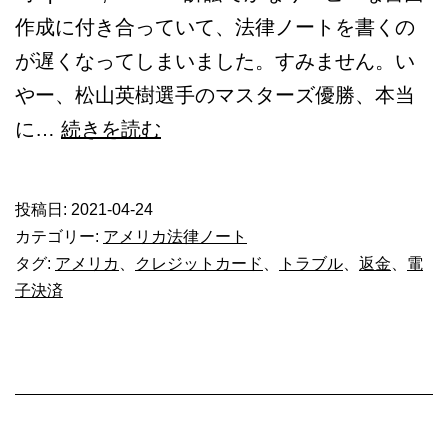
作成に付き合っていて、法律ノートを書くの
が遅くなってしまいました。すみません。い
やー、松山英樹選手のマスターズ優勝、本当
電
に…
続きを読む
子
決
投稿日:
2021-04-24
済
カテゴリー:
アメリカ法律ノート
の
タグ:
アメリカ
、
クレジットカード
、
トラブル
、
返金
、
電
子決済
返
金
は?
ア
メ