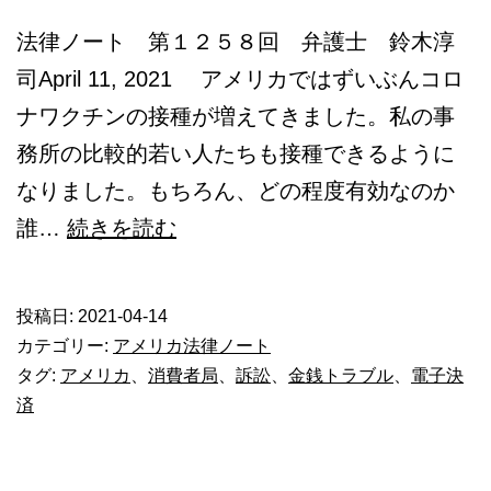
法律ノート 第１２５８回 弁護士 鈴木淳
司April 11, 2021 アメリカではずいぶんコロ
ナワクチンの接種が増えてきました。私の事
務所の比較的若い人たちも接種できるように
なりました。もちろん、どの程度有効なのか
電
誰…
続きを読む
子
決
投稿日:
2021-04-14
済
カテゴリー:
アメリカ法律ノート
の
タグ:
アメリカ
、
消費者局
、
訴訟
、
金銭トラブル
、
電子決
済
返
金
は?